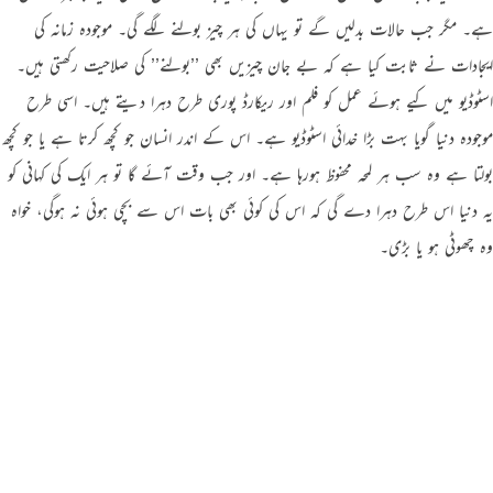
ہے۔ مگر جب حالات بدلیں گے تو یہاں کی ہر چیز بولنے لگے گی۔ موجودہ زمانہ کی
ایجادات نے ثابت کیا ہے کہ بے جان چیزیں بھی ’’بولنے’’ کی صلاحیت رکھتی ہیں۔
اسٹوڈیو میں کیے ہوئے عمل کو فلم اور ریکارڈ پوری طرح دہرا دیتے ہیں۔ اسی طرح
موجودہ دنیا گویا بہت بڑا خدائی اسٹوڈیو ہے۔ اس کے اندر انسان جو کچھ کرتا ہے یا جو کچھ
بولتا ہے وہ سب ہر لمحہ محفوظ ہورہا ہے۔ اور جب وقت آئے گا تو ہر ایک کی کہانی کو
یہ دنیا اس طرح دہرا دے گی کہ اس کی کوئی بھی بات اس سے بچی ہوئی نہ ہوگی، خواہ
وہ چھوٹی ہو یا بڑی۔