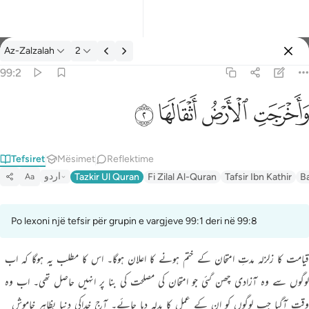
Tefsir: Az-Zalzalah 99:2
Az-Zalzalah
2
Identifikohu
99:2
واخرجت الارض اثقالها ٢
ﱺ
ﱻ
ﱼ
ﱽ
وَأَخْرَجَتِ ٱلْأَرْضُ أَثْقَالَهَا ٢
Tefsiret
Mësimet
Reflektime
اردو
Tazkir Ul Quran
Fi Zilal Al-Quran
Tafsir Ibn Kathir
B
Aa
Po lexoni një tefsir për grupin e vargjeve 99:1 deri në 99:8
قیامت کا زلزلہ مدتِ امتحان کے ختم ہونے کا اعلان ہوگا۔ اس کا مطلب یہ ہوگا کہ اب
لوگوں سے وہ آزادی چھن گئی جو امتحان کی مصلحت کی بنا پر انہیں حاصل تھی۔ اب وہ
وقت آگیا جب لوگوں کو ان کے عمل کا بدلہ دیا جائے۔ آج خداکی دنیا بظاہر خاموش