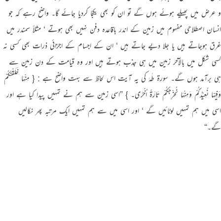
و عرض میں پھیلے ہوئے ہوں گے تو ان کو بھی یکجا کردیا جائے گا۔ واضح رہے کہ جو
انسان اصطلاحی مفہوم میں زمین کے اندر باقاعدہ دفن نہیں بھی ہوتے ‘ مثلاً سمندر میں
غرق ہوجاتے ہیں یا جلا دیے جاتے ہیں ‘ ان کے اجسام کے اجزائی ذرات بھی کسی نہ
کسی شکل میں بالآخر زمین میں ہی جذب ہوتے ہیں اور وہ قیامت کے دن زمین سے
ہی برآمد ہوں گے۔ سورة طٰہٰ کی یہ آیت اس لحاظ سے بہت واضح ہے : { مِنْہَا خَلَقْنٰـکُمْ
وَفِیْہَا نُعِیْدُکُمْ وَمِنْہَا نُخْرِجُکُمْ تَارَۃً اُخْرٰی۔ } ”اسی زمین سے ہم نے تمہیں پیدا کیا ہے اور
اسی میں ہم تمہیں لوٹائیں گے ‘ اور اسی میں سے ہم تمہیں ایک مرتبہ پھر نکالیں
گے۔“