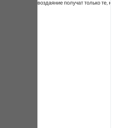
воздаяние получат только те, кто ст
Portu
русск
Shqip
ภาษา
Türkç
اردو
简体
Melay
Españ
Kiswah
Tiếng 