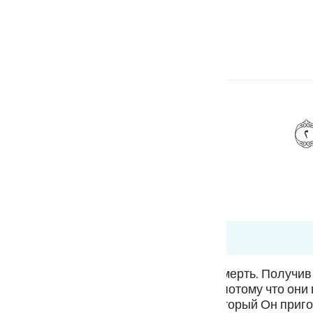
 Gjuhën
Identifikohu
h
ف
is
esia
ri në 99:2
no
они не покинут и где их не постигнет смерть. Получи
ему. Он будет доволен праведниками, потому что они
останутся довольны щедрым даром, который Он приго