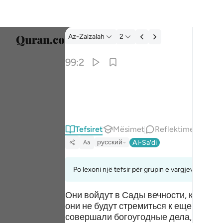
Tefsir: Az-Zalzalah 99:2
Az-Zalzalah
2
Zgjidh
99:2
Englis
واخرجت الارض اثقالها ٢
العربية
وَأَخْرَجَتِ ٱلْأَرْضُ أَثْقَالَهَا ٢
বাংলা
Tefsiret
Mësimet
Reflektime
ارسی
русский
Al-Sa'di
Aa
França
Indon
Po lexoni një tefsir për grupin e vargjeve 98:8 de
Italia
Они войдут в Сады вечности, которые 
они не будут стремиться к еще больш
Dutch
совершали богоугодные дела, а они 