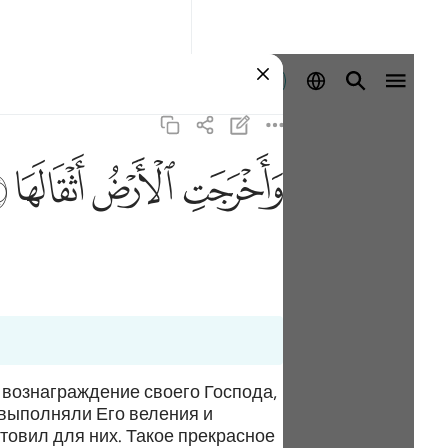
Identifikohu
ﱺ
ﱻ
ﱼ
ﱽ
в вознаграждение своего Господа,
 выполняли Его веления и
товил для них. Такое прекрасное