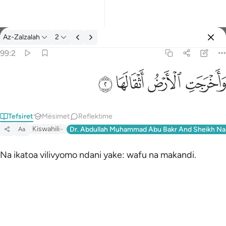
Tefsir: Az-Zalzalah 99:2
Az-Zalzalah
2
Identifikohu
99:2
واخرجت الارض اثقالها ٢
ﱺ
ﱻ
ﱼ
ﱽ
وَأَخْرَجَتِ ٱلْأَرْضُ أَثْقَالَهَا ٢
Tefsiret
Mësimet
Reflektime
Kiswahili
Dr. Abdullah Muhammad Abu Bakr And Sheikh Na
Aa
Na ikatoa vilivyomo ndani yake: wafu na makandi.