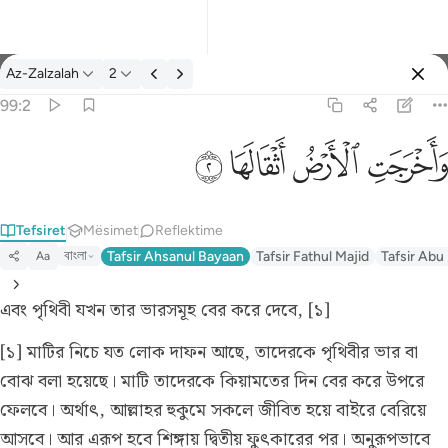
Tefsir: Az-Zalzalah 99:2
Az-Zalzalah
2
Identifikohu
99:2
واخرجت الارض اثقالها ٢
ﱺ
ﱻ
ﱼ
ﱽ
وَأَخْرَجَتِ ٱلْأَرْضُ أَثْقَالَهَا ٢
Tefsiret
Mësimet
Reflektime
বাংলা
Tafsir Ahsanul Bayaan
Tafsir Fathul Majid
Tafsir Abu
Aa
এবং পৃথিবী যখন তার ভারসমূহ বের করে দেবে, [১]
[১] মাটির নিচে যত লোক দাফন আছে, তাদেরকে পৃথিবীর ভার বা
বোঝ বলা হয়েছে। মাটি তাদেরকে কিয়ামতের দিন বের করে উপরে
ফেলবে। অর্থাৎ, আল্লাহর হুকুমে সকলে জীবিত হয়ে বাইরে বেরিয়ে
আসবে। আর এরূপ হবে শিঙ্গায় দ্বিতীয় ফুৎকারের পর। অনুরূপভাবে