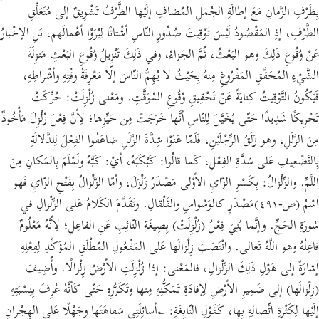
بِظَرْفِ الزَّمانِ مَعَ إطالَةِ الجُمَلِ المُضافِ إلَيْها الظَّرْفُ تَشْوِيقٌ إلى مُتَعَلِّقِ
الظَّرْفِ، إذِ المَقْصُودُ لَيْسَ تَوْقِيتَ صُدُورِ النّاسِ أشْتاتًا لِيُرَوْا أعْمالَهم، بَلِ الإخْبارُ
عَنْ وُقُوعِ ذَلِكَ وهو البَعْثُ، ثُمَّ الجَزاءُ، وفي ذَلِكَ تَنْزِيلُ وُقُوعِ البَعْثِ مَنزِلَةَ
الشَّيْءِ المُحَقَّقِ المَفْرُوغِ مِنهُ بِحَيْثُ لا يُهِمُّ النّاسَ إلّا مَعْرِفَةُ وقْتِهِ وأشْراطِهِ،
فَيَكُونُ التَّوْقِيتُ كِنايَةً عَنْ تَحْقِيقِ وُقُوعِ المُوَقَّتِ. ومَعْنى زُلْزِلَتْ: حُرِّكَتْ
تَحْرِيكًا شَدِيدًا حَتّى يُخَيَّلَ لِلنّاسِ أنَّها خَرَجَتْ مِن حَيِّزِها؛ لِأنَّ فِعْلَ زُلْزِلَ مَأْخُوذٌ
مِنَ الزَّلَلِ، وهو زَلَقُ الرِّجْلَيْنِ، فَلَمّا عَنَوْا شِدَّةَ الزَّلَلِ ضاعَفُوا الفِعْلَ لِلدَّلالَةِ
بِالتَّضْعِيفِ عَلى شِدَّةِ الفِعْلِ، كَما قالُوا: كَبْكَبَهُ، أيْ: كَبَّهُ ولَمْلَمَ بِالمَكانِ مِنَ
اللَّمِّ. والزِّلْزالُ: بِكَسْرِ الزّايِ الأوْلى مَصْدَرُ زَلْزَلَ، وأمّا الزَّلْزالُ بِفَتْحِ الزّايِ فَهو
اسْمُ (ص-٤٩١)مَصْدَرٍ كالوَسْواسِ والقَلْقالِ. وتَقَدَّمَ الكَلامُ عَلى الزِّلْزالِ في
سُورَةِ الحَجِّ. وإنَّما بُنِيَ فِعْلُ (زُلْزِلَتْ) بِصِيغَةِ النّائِبِ عَنِ الفاعِلِ؛ لِأنَّهُ مَعْلُومٌ
فاعِلُهُ وهو اللَّهُ تَعالى. وانْتَصَبَ زِلْزالَها عَلى المَفْعُولِ المُطْلَقِ المُؤَكِّدِ لِفِعْلِهِ
إشارَةً إلى هَوْلِ ذَلِكَ الزِّلْزالِ، فالمَعْنى: إذا زُلْزِلَتِ الأرْضُ زِلْزالًا. وأُضِيفَ
(زِلْزالَها) إلى ضَمِيرِ الأرْضِ لِإفادَةِ تَمَكُّنِهِ مِنها وتَكَرُّرِهِ حَتّى كَأنَّهُ عُرِفَ بِنِسْبَتِهِ
إلَيْها لِكَثْرَةِ اتِّصالِهِ بِها، كَقَوْلِ النّابِغَةِ: ؎أسائِلَتِي سَفاهَتَها وجَهْلًا عَلى الهِجْرانِ