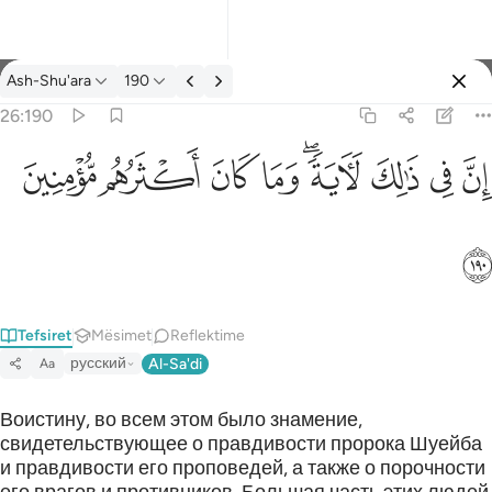
Tefsir: Ash-Shu'ara 26:190
Ash-Shu'ara
190
Identifikohu
26:190
ان في ذالك لاية وما كان اكثرهم مومنين ١٩٠
ﱳ
ﱴ
ﱵ
ﱶﱷ
ﱸ
ﱹ
ﱺ
ﱻ
إِنَّ فِى ذَٰلِكَ لَـَٔايَةًۭ ۖ وَمَا كَانَ أَكْثَرُهُم مُّؤْمِنِينَ ١٩٠
ﱼ
Tefsiret
Mësimet
Reflektime
русский
Al-Sa'di
Aa
Воистину, во всем этом было знамение,
свидетельствующее о правдивости пророка Шуейба
и правдивости его проповедей, а также о порочности