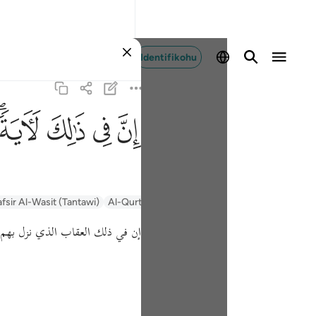
Identifikohu
ﱳ
ﱴ
ﱵ
ﱶﱷ
afsir Al-Wasit (Tantawi)
Al-Qurtubi
Tafsir Ibn Kathir
السعدي Al-Sa'di
إن في ذلك العقاب الذي نزل بهم، .