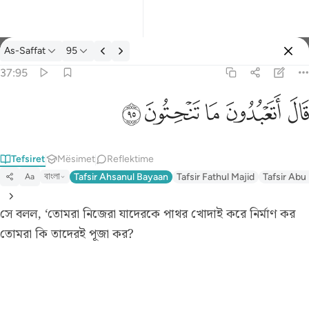
Tefsir: As-Saffat 37:95
As-Saffat
95
Identifikohu
37:95
قال اتعبدون ما تنحتون ٩٥
ﲟ
ﲠ
ﲡ
ﲢ
ﲣ
قَالَ أَتَعْبُدُونَ مَا تَنْحِتُونَ ٩٥
Tefsiret
Mësimet
Reflektime
বাংলা
Tafsir Ahsanul Bayaan
Tafsir Fathul Majid
Tafsir Abu
Aa
সে বলল, ‘তোমরা নিজেরা যাদেরকে পাথর খোদাই করে নির্মাণ কর
তোমরা কি তাদেরই পূজা কর?