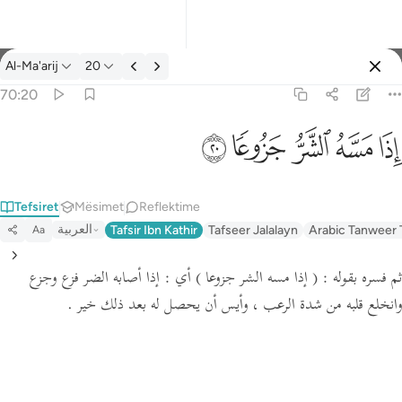
Tefsir: Al-Ma'arij 70:20
Al-Ma'arij
20
Identifikohu
70:20
اذا مسه الشر جزوعا ٢٠
ﱰ
ﱱ
ﱲ
ﱳ
ﱴ
إِذَا مَسَّهُ ٱلشَّرُّ جَزُوعًۭا ٢٠
Tefsiret
Mësimet
Reflektime
العربية
Tafsir Ibn Kathir
Tafseer Jalalayn
Arabic Tanweer 
Aa
ثم فسره بقوله :
( إذا مسه الشر جزوعا )
أي : إذا أصابه الضر فزع وجزع
وانخلع قلبه من شدة الرعب ، وأيس أن يحصل له بعد ذلك خير .