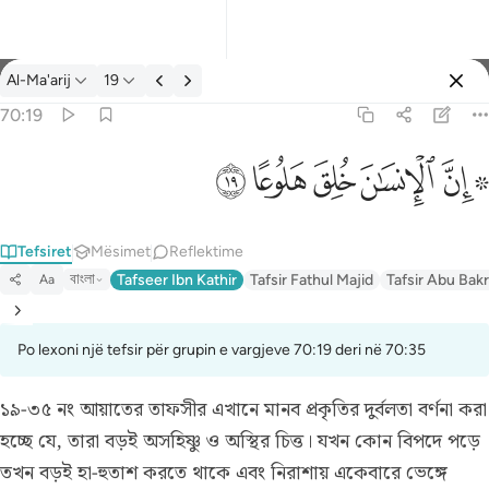
Tefsir: Al-Ma'arij 70:19
Al-Ma'arij
19
Identifikohu
70:19
۞ ان الانسان خلق هلوعا ١٩
ﱪ ﱫ
ﱬ
ﱭ
ﱮ
ﱯ
۞ إِنَّ ٱلْإِنسَـٰنَ خُلِقَ هَلُوعًا ١٩
Tefsiret
Mësimet
Reflektime
বাংলা
Tafseer Ibn Kathir
Tafsir Fathul Majid
Tafsir Abu Bakr
Aa
Po lexoni një tefsir për grupin e vargjeve 70:19 deri në 70:35
১৯-৩৫ নং আয়াতের তাফসীর
এখানে মানব প্রকৃতির দুর্বলতা বর্ণনা করা
হচ্ছে যে, তারা বড়ই অসহিষ্ণু ও অস্থির চিত্ত। যখন কোন বিপদে পড়ে
তখন বড়ই হা-হুতাশ করতে থাকে এবং নিরাশায় একেবারে ভেঙ্গে