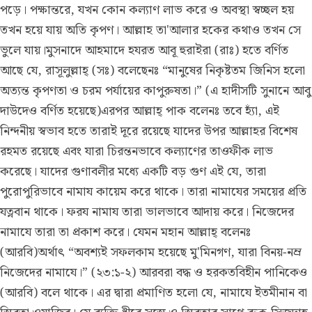
পড়ে। পক্ষান্তরে, যখন কোন কল্যাণ লাভ করে ও অবস্থা স্বচ্ছল হয়
তখন হয়ে যায় অতি কৃপণ। আল্লাহ তা'আলার হকের কথাও তখন সে
ভুলে যায়।মুসনাদে আহমাদে হযরত আবূ হুরাইরা (রাঃ) হতে বর্ণিত
আছে যে, রাসূলুল্লাহ্ (সঃ) বলেছেনঃ “মানুষের নিকৃষ্টতম জিনিস হলো
অত্যন্ত কৃপণতা ও চরম পর্যায়ের কাপুরুষতা।” (এ হাদীসটি সুনানে আবু
দাউদেও বর্ণিত হয়েছে)এরপর আল্লাহ্ পাক বলেনঃ তবে হ্যাঁ, এই
নিন্দনীয় স্বভাব হতে তারাই দূরে রয়েছে যাদের উপর আল্লাহর বিশেষ
রহমত রয়েছে এবং যারা চিরন্তনভাবে কল্যাণের তাওফীক লাভ
করেছে। যাদের গুণাবলীর মধ্যে একটি বড় গুণ এই যে, তারা
পুরোপুরিভাবে নামায কায়েম করে থাকে। তারা নামাযের সময়ের প্রতি
যত্নবান থাকে। ফরয নামায তারা ভালভাবে আদায় করে। নিজেদের
নামাযে তারা তা প্রকাশ করে। যেমন মহান আল্লাহ্ বলেনঃ
(আরবি)অর্থাৎ “অবশ্যই সফলকাম হয়েছে মু'মিনগণ, যারা বিনয়-নম্র
নিজেদের নামাযে।” (২৩:১-২) আরবরা বদ্ধ ও হরকতবিহীন পানিকেও
(আরবি) বলে থাকে। এর দ্বারা প্রমাণিত হলো যে, নামাযে ইতমীনান বা