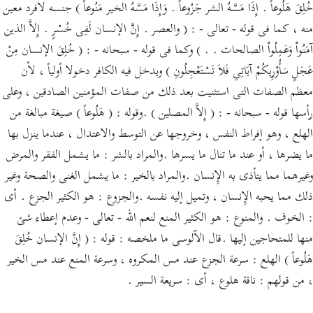
خُلِقَ هَلُوعاً . إِذَا مَسَّهُ الشر جَزُوعاً . وَإِذَا مَسَّهُ الخير مَنُوعاً ) جنسه لافرد معين
منه ، كما فى قوله - تعالى - : ( والعصر . إِنَّ الإنسان لَفِى خُسْرٍ . إِلاَّ الذين
آمَنُواْ وَعَمِلُواْ الصالحات . . ) وكما فى قوله - سبحانه - : ( خُلِقَ الإنسان مِنْ
عَجَلٍ سَأُوْرِيكُمْ آيَاتِي فَلاَ تَسْتَعْجِلُونِ ) ويدخل فيه الكافر دخولا أولياً ، لأن
معظم الصفات التى استثنيت بعد ذلك من صفات المؤمنين الصادقين ، وعلى
رأسها قوله - سبحانه - : ( إِلاَّ المصلين ) .وقوله : ( هَلُوعاً ) صيغة مبالغة من
الهلع ، وهو إفراط النفس ، وخروجها عن التوسط والاعتدال ، عندما ينزل بها
ما يضرها ، أو عند ما تنال ما يسرها .والمراد بالشر : ما يشمل الفقر والمرض
وغيرهما مما يتأذى به الإِنسان .والمراد بالخير : ما يشمل الغنى والصحة وغير
ذلك مما يحبه الإِنسان ، وتميل إليه نفسه .والجزوع : هو الكثير الجزع . أى
: الخوف . والمنوع : هو الكثير المنع لنعم الله - تعالى - وعدم إعطاء شئ
منها للمتحاجين إليها .قال الآلوسى ما ملخصه : قوله : ( إِنَّ الإنسان خُلِقَ
هَلُوعاً ) الهلع : سرعة الجزع عند مس المكروه ، وسرعة المنع عند مس الخير
، من قولهم : ناقة هلوع ، أى : سريعة السير .