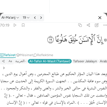
Tefsir: Al-Ma'arij 70:19
Al-Ma'arij
19
Identifikohu
70:19
۞ ان الانسان خلق هلوعا ١٩
ﱪ ﱫ
ﱬ
ﱭ
ﱮ
ﱯ
۞ إِنَّ ٱلْإِنسَـٰنَ خُلِقَ هَلُوعًا ١٩
Tefsiret
Mësimet
Reflektime
العربية
Al-Tafsir Al-Wasit (Tantawi)
Tafseer Jalalayn
Arab
Aa
وبعد هذا البيان المؤثر الحكيم عن طبائع المجرمين ، وعن أهوال يوم الدين ،
وعن سوء عاقبة المكذبين . . اتجهت السورة الكريمة إلى الحديث عن سجايا
النفوس البشرية فى حالتى الخير والشر ، والغنى والفقر ، والشكر والجحود . .
واستثنت من تلك السجايا نفوس المؤمنين الصادقين ، فقال - تعالى - .( إِنَّ
الإنسان خُلِقَ . . . ) .المراد بالإِنسان فى قوله - تعالى - : ( إِنَّ الإنسان