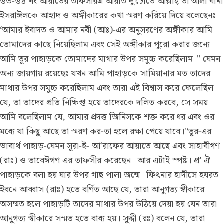
৬৩-৬৪ নং আয়াতের তাফসীর
এ আয়াত দু'টোতে আল্লাহ্ তা'আলা বানী
ইসরাঈলকে আহাদ ও অঙ্গীকারের কথা স্মরণ করিয়ে দিয়ে বলেছেনঃ
‘আমার ইবাদত ও আমার নবী (আঃ)-এর অনুসরণের অঙ্গীকার আমি
তোমাদের কাছে নিয়েছিলাম এবং সেই অঙ্গীকার পুরো করার জন্যে
আমি তূর পাহাড়কে তোমাদের মাথার উপর সমুচ্চ করেছিলাম।" যেমন
অন্য জায়গায় রয়েছেঃ যখন আমি পাহাড়কে সামিয়ানার মত তাদের
মাথার উপর সমুচ্চ করেছিলাম এবং তারা এই বিশ্বাস করে ফেলেছিল
যে, তা তাদের প্রতি নিক্ষিপ্ত হয়ে তাদেরকে দলিত করবে, সে সময়
আমি বলেছিলাম যে, আমার প্রদত্ত জিনিসকে শক্ত করে ধর এবং ওর
মধ্যে যা কিছু আছে তা স্মরণ কর-তা হলে রক্ষা পেয়ে যাবে।'‘তূর-এর
ভাবার্থ পাহাড়-যেমন সূরা-ই- আ'রাফের আয়াতে আছে এবং সাহাবীগণ
(রাঃ) ও তাবেঈগণ এর তাফসীর করেছেন। আর এটাই স্পষ্ট। প্র’ ঐ
পাহাড়কে বলা হয় যার উপর গাছ পালা জন্মে। ফিৎনার হাদীসে হযরত
ইবনে আব্বাস (রাঃ) হতে বর্ণিত আছে যে, তারা আনুগত্য স্বীকারে
অসম্মত হলে পাহাড়টি তাদের মাথার উপর উঠিয়ে দেয়া হয় যেন তারা
আনুগত্য স্বীকারে সম্মত হতে বাধ্য হয়। সুদ্দী (রঃ) বলেন যে, তারা