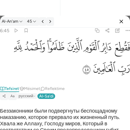
Tefsir: Al-An'am 6:45
Al-An'am
45
Identifikohu
6:45
فقطع دابر القوم الذين ظلموا والحمد لله رب العالمين ٤٥
ﱈ
ﱇ
ﱅﱆ
ﱄ
ﱃ
ﱂ
ﱁ
فَقُطِعَ دَابِرُ ٱلْقَوْمِ ٱلَّذِينَ ظَلَمُوا۟ ۚ وَٱلْحَمْدُ لِلَّهِ رَبِّ ٱلْعَـٰ
ﱋ
ﱊ
ﱉ
Tefsiret
Mësimet
Reflektime
русский
Al-Sa'di
Aa
Беззаконники были подвергнуты беспощадному
наказанию, которое прервало их жизненный путь.
Хвала же Аллаху, Господу миров, Который в