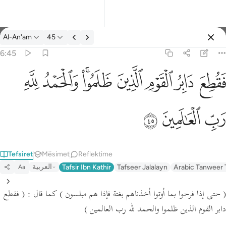
Tefsir: Al-An'am 6:45
Al-An'am
45
Identifikohu
6:45
فقطع دابر القوم الذين ظلموا والحمد لله رب العالمين ٤٥
ﱁ
ﱂ
ﱃ
ﱄ
ﱅﱆ
ﱇ
ﱈ
َابِرُ ٱلْقَوْمِ ٱلَّذِينَ ظَلَمُوا۟ ۚ وَٱلْحَمْدُ لِلَّهِ رَبِّ ٱلْعَـٰلَمِينَ ٤٥
ﱉ
ﱊ
ﱋ
Tefsiret
Mësimet
Reflektime
العربية
Tafsir Ibn Kathir
Tafseer Jalalayn
Arabic Tanweer 
Aa
( حتى إذا فرحوا بما أوتوا أخذناهم بغتة فإذا هم مبلسون )
كما قال :
( فقطع
دابر القوم الذين ظلموا والحمد لله رب العالمين )