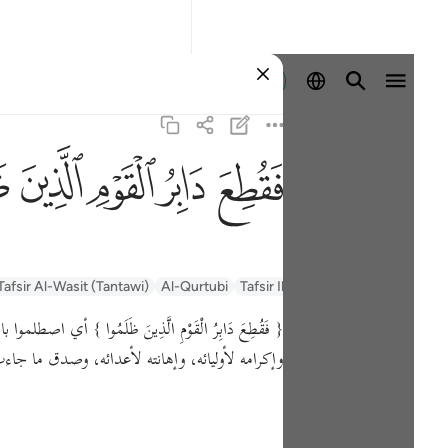
Identifikohu
ﱁ
ﱂ
ﱃ
ﱄ
ﱅ
Tafsir Al-Wasit (Tantawi)
Al-Qurtubi
Tafsir Ibn Kathir
Tafsir Muyassar
{ فَقُطِعَ دَابِرُ الْقَوْمِ الَّذِينَ ظَلَمُوا }
أي اصطلموا ب.
وإكرامه لأوليائه، وإهانته لأعدائه، وصدق ما جا.