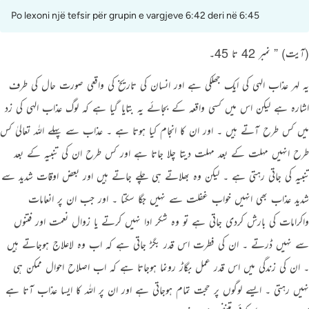
Po lexoni një tefsir për grupin e vargjeve 6:42 deri në 6:45
(آیت) ” نمبر 42 تا 45۔
یہ لہر عذاب الہی کی ایک جھلکی ہے اور انسان کی تاریخ کی واقعی صورت حال کی طرف
اشارہ ہے لیکن اس میں کسی واقعہ کے بجائے یہ بتایا گیا ہے کہ لوگ عذاب الہی کی زد
میں کس طرح آتے ہیں ۔ اور ان کا انجام کیا ہوتا ہے ۔ عذاب سے پہلے اللہ تعالیٰ کس
طرح انہیں مہلت کے بعد مہلت دیتا چلا جاتا ہے اور کس طرح ان کی تنبیہ کے بعد
تنبیہ کی جاتی رہتی ہے ۔ لیکن وہ بھلاتے ہی چلے جاتے ہیں اور بعض اوقات شدید سے
شدید عذاب بھی انہیں خواب غفلت سے نہیں جگا سکتا ۔ اور جب ان پر انعامات
واکرامات کی بارش کردی جاتی ہے تو وہ شکر ادا نہیں کرتے یا زوال نعمت اور فتنوں
سے نہیں ڈرتے ۔ ان کی فطرت اس قدر بگڑ جاتی ہے کہ اب وہ لاعلاج ہوجاتے ہیں
۔ ان کی زندگی میں اس قدر عمل بگاڑ رونما ہوجاتا ہے کہ اب اصلاح احوال ممکن ہی
نہیں رہتی ۔ ایسے لوگوں پر حجت تمام ہوجاتی ہے اور ان پر اللہ کا ایسا عذاب آتا ہے