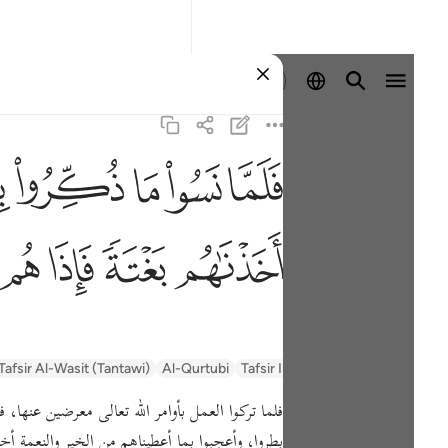
Identifikohu
ﳇ
ﳈ
ﳉ
ﳊ
ﳋ
ف
ﳖ
ﳗ
ﳘ
ﳙ
السعدي Al-Sa'di
Tafsir Ibn Kathir
Al-Qurtubi
Tafsir Al-Wasit (Tantawi)
فلما تركوا العمل بأوامر الله تعالى معرضين عنها
بطروا، وأعجبوا بما أعطيناهم من الخير والنعمة 