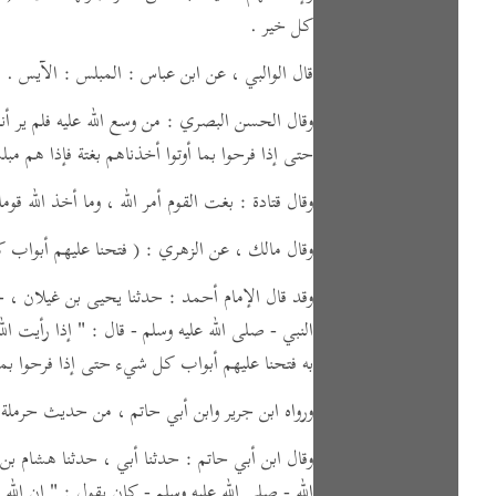
كل خير .
قال الوالبي ،
عن ابن عباس :
المبلس : الآيس .
وقال الحسن البصري : من وسع الله عليه فلم ير أنه ي
حتى إذا فرحوا بما أوتوا أخذناهم بغتة فإذا هم مبل
وقال قتادة : بغت القوم أمر الله ، وما أخذ الله قوم
وقال مالك ،
عن الزهري :
( فتحنا عليهم أبواب 
وقد قال الإمام أحمد : حدثنا يحيى بن غيلان ، 
النبي - صلى الله عليه وسلم -
قال :
" إذا رأيت ال
به فتحنا عليهم أبواب كل شيء حتى إذا فرحوا بما 
ورواه ابن جرير وابن أبي حاتم ، من حديث حرملة 
وقال ابن أبي حاتم : حدثنا أبي ، حدثنا هشام بن
الله - صلى الله عليه وسلم -
كان يقول :
" إن الله