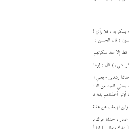
guês
ий
مكر به ، فلا رأي له . ومن قتر عليه فلم ير أنه ينظر له ، فلا رأي له ،
ثم قرأ :
ไทย
سون )
قال الحسن : مكر بالقوم ورب الكعبة ; أعطوا حاجتهم ثم أخذوا . رواه 
e
ا قط إلا عند سكرتهم وغرتهم ونعيمهم فلا تغتروا بالله ، إنه لا يغتر بالله إلا الق
كل شيء )
قال : إرخاء الدنيا وسترها .
中文
حدثنا رشدين - يعني ابن سعد أبا الحجاج المهري - عن حرملة بن عمران التج
u
له يعطي العبد من الدنيا على معاصيه ما يحب ، فإنما هو استدراج "
. ثم تلا ر
أوتوا أخذناهم بغتة فإذا هم مبلسون )
ol
وابن لهيعة ، عن عقبة بن مسلم ، عن عقبة بن عامر ، به
ili
 عمار ، حدثنا عراك بن خالد بن يزيد ، حدثني أبي ، عن إبراهيم بن أبي عبل
Việt
[ تبارك وتعالى ]
إذا أراد بقوم بقاء -
أو :
نماء - رزقهم القصد والعفاف ، وإذا أرا