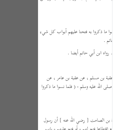
Portu
русск
Shqip
( فلما نسوا ما ذكروا به فتحنا عليهم أبواب كل شيء
ภาษา
ابن أبي حاتم .
Türkç
وم الفاسقون . رواه ابن أبي حاتم أيضا .
اردو
简体
يبي ، عن عقبة بن مسلم ، عن عقبة بن عامر ، عن
Melay
سول الله - صلى الله عليه وسلم -
( فلما نسوا ما ذكروا
Españ
Kiswah
ة ، عن عبادة بن الصامت
[ رضي الله عنه ]
أن رسول
Tiếng 
د الله بقوم اقتطاعا فتح لهم - أو فتح عليهم - باب