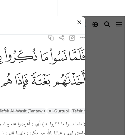
Identifikohu
ﳇ
ﳈ
ﳉ
ﳊ
ﳋ
ف
ﳖ
ﳗ
ﳘ
ﳙ
السعدي Al-Sa'di
Tafsir Muyassar
Al-Qurtubi
Tafsir Al-Wasit (Tantawi)
( فلما نسوا ما ذكروا به )
أي : أعرضوا عنه وتناسو
وإملاء لهم ،
عياذا بالله من مكره ; ولهذا قال :
( ح