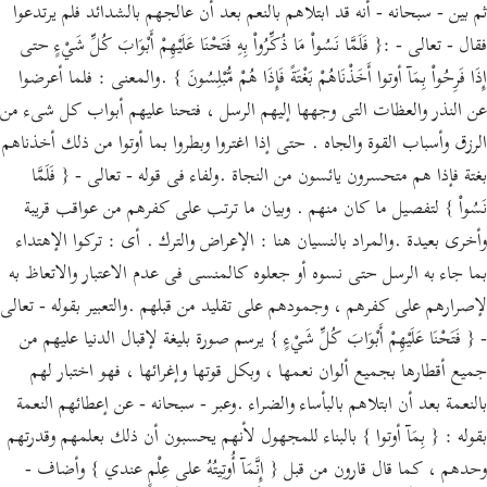
ثم بين - سبحانه - أنه قد ابتلاهم بالنعم بعد أن عالجهم بالشدائد فلم يرتدعوا
فقال - تعالى - :{ فَلَمَّا نَسُواْ مَا ذُكِّرُواْ بِهِ فَتَحْنَا عَلَيْهِمْ أَبْوَابَ كُلِّ شَيْءٍ حتى
إِذَا فَرِحُواْ بِمَآ أوتوا أَخَذْنَاهُمْ بَغْتَةً فَإِذَا هُمْ مُّبْلِسُونَ } .والمعنى : فلما أعرضوا
عن النذر والعظات التى وجهها إليهم الرسل ، فتحنا عليهم أبواب كل شىء من
الرزق وأسباب القوة والجاه . حتى إذا اغتروا وبطروا بما أوتوا من ذلك أخذناهم
بغتة فإذا هم متحسرون يائسون من النجاة .ولفاء فى قوله - تعالى - { فَلَمَّا
نَسُواْ } لتفصيل ما كان منهم . وبيان ما ترتب على كفرهم من عواقب قريبة
وأخرى بعيدة .والمراد بالنسيان هنا : الإعراض والترك . أى : تركوا الإهتداء
بما جاء به الرسل حتى نسوه أو جعلوه كالمنسى فى عدم الاعتبار والاتعاظ به
لإصرارهم على كفرهم ، وجمودهم على تقليد من قبلهم .والتعبير بقوله - تعالى
- { فَتَحْنَا عَلَيْهِمْ أَبْوَابَ كُلِّ شَيْءٍ } يرسم صورة بليغة لإقبال الدنيا عليهم من
جميع أقطارها بجميع ألوان نعمها ، وبكل قوتها وإغرائها ، فهو اختبار لهم
بالنعمة بعد أن ابتلاهم بالبأساء والضراء .وعبر - سبحانه - عن إعطائهم النعمة
بقوله : { بِمَآ أوتوا } بالبناء للمجهول لأنهم يحسبون أن ذلك بعلمهم وقدرتهم
وحدهم ، كما قال قارون من قبل { إِنَّمَآ أُوتِيتُهُ على عِلْمٍ عندي } وأضاف -