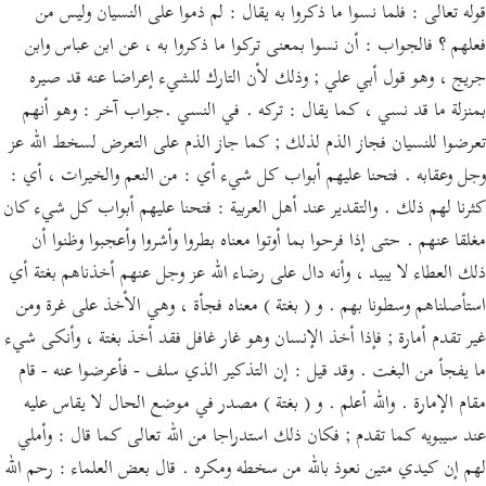
قوله تعالى : فلما نسوا ما ذكروا به يقال : لم ذموا على النسيان وليس من
فعلهم ؟ فالجواب : أن نسوا بمعنى تركوا ما ذكروا به ، عن ابن عباس وابن
جريج ، وهو قول أبي علي ; وذلك لأن التارك للشيء إعراضا عنه قد صيره
بمنزلة ما قد نسي ، كما يقال : تركه . في النسي .جواب آخر : وهو أنهم
تعرضوا للنسيان فجاز الذم لذلك ; كما جاز الذم على التعرض لسخط الله عز
وجل وعقابه . فتحنا عليهم أبواب كل شيء أي : من النعم والخيرات ، أي :
كثرنا لهم ذلك . والتقدير عند أهل العربية : فتحنا عليهم أبواب كل شيء كان
مغلقا عنهم . حتى إذا فرحوا بما أوتوا معناه بطروا وأشروا وأعجبوا وظنوا أن
ذلك العطاء لا يبيد ، وأنه دال على رضاء الله عز وجل عنهم أخذناهم بغتة أي
استأصلناهم وسطونا بهم . و ( بغتة ) معناه فجأة ، وهي الأخذ على غرة ومن
غير تقدم أمارة ; فإذا أخذ الإنسان وهو غار غافل فقد أخذ بغتة ، وأنكى شيء
ما يفجأ من البغت . وقد قيل : إن التذكير الذي سلف - فأعرضوا عنه - قام
مقام الإمارة . والله أعلم . و ( بغتة ) مصدر في موضع الحال لا يقاس عليه
عند سيبويه كما تقدم ; فكان ذلك استدراجا من الله تعالى كما قال : وأملي
لهم إن كيدي متين نعوذ بالله من سخطه ومكره . قال بعض العلماء : رحم الله