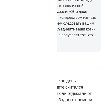
собой о своих действиях и сохранили свой
разговор в тайне.
63
.
Они сказали: «Эти двое
мужчин - колдуны. Они хотят колдовством изгнать
вас из вашей страны и вдвоем следовать вашим
превосходным путем.
64
.
Объедините ваши козни
и выстройтесь в ряд. Сегодня преуспеет тот, кто
одержит верх».
-
Russian Translation ( Elmir Kuliev )
Прочитайте тафсир.
Russian Tafseer Al Saddi
Муса назначил состязание на день
украшения, который в Египте считался
праздником. В этот день люди отдыхали от
работы и имели много свободного времени…