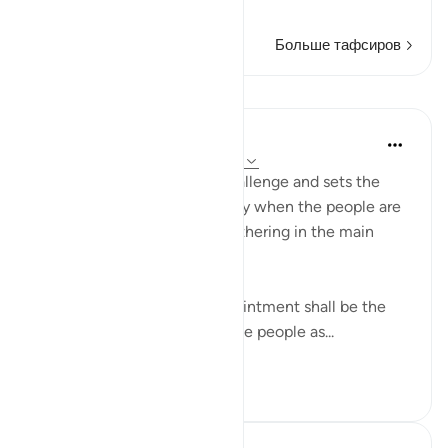
Читать далее
Больше тафсиров
Уроки
In the Shade of the Quran
31 неделю назад
·
Ссылка
айа 20:59
Moses accepts Pharaoh's challenge and sets the
appointment for a festival day when the people are
in the mood to celebrate, gathering in the main
squares and open areas:
"Answered Moses: Your appointment shall be the
day of the Festival; and let the people as...
Узнать больше
0
0