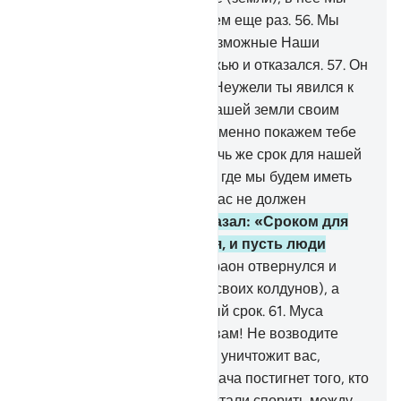
вас вернем и из нее выведем еще раз.
56
.
Мы
явили ему (Фараону) всевозможные Наши
знамения, но он счел их ложью и отказался.
57
.
Он
сказал: «О Муса (Моисей)! Неужели ты явился к
нам, чтобы изгнать нас из нашей земли своим
колдовством?
58
.
Мы непременно покажем тебе
такое же колдовство. Назначь же срок для нашей
встречи на открытом месте, где мы будем иметь
равные шансы, и никто из нас не должен
нарушить его».
59
.
Муса сказал: «Сроком для
вас будет день украшения, и пусть люди
соберутся утром».
60
.
Фараон отвернулся и
собрал свои козни (собрал своих колдунов), а
затем пришел в назначенный срок.
61
.
Муса
(Моисей) сказал им: «Горе вам! Не возводите
навет на Аллаха, а не то Он уничтожит вас,
подвергнув мучениям. Неудача постигнет того, кто
измышляет ложь».
62
.
Они стали спорить между