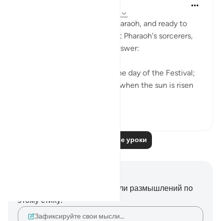
In the Shade of the Quran
31 неделю назад
·
Ссылка
айа 20:59
After being challenged by Pharaoh, and ready to
take up the challenge against Pharaoh's sorcerers,
Moses delivered a straight answer:
"Your appointment shall be the day of the Festival;
and let the people assemble when the sun is risen
high." (Verse 59)
0
0
Читать другие уроки
Заметки и размышления
У вас нет никаких заметок или размышлений по
этому стиху.
Зафиксируйте свои мысли…