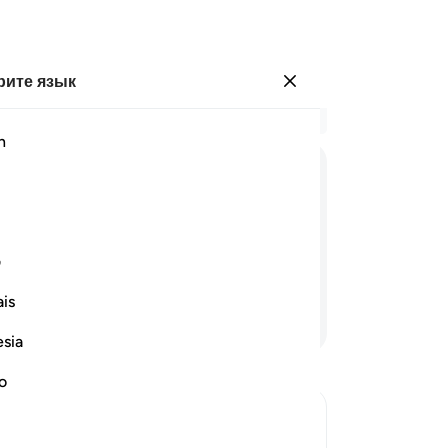
ите язык
Войти
Чи
h
Гла
22
ﱪ
ﱫ
ﱬ
ﱭﱮ
ﱯ
ﱰ
ко
им
спода. Воистину, мы будем вкушать
сп
ف
по
is
бу
Продолжить чтение
др
esia
на
бы
no
ва
гр