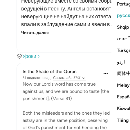
Неверующие вместе со своими собратьями и
Portu
ведущей в Геенну. Ангелы остановят их и на
русс
неверующие не найдут на них ответа и начнут
впали в заблуждение сами и ввели в заблуж
Shqip
Читать далее
ภาษา
Türkç
Уроки
اردو
In the Shade of the Quran
简体
31 неделю назад
·
Ссылка
айа 37:31
Now our Lord's word has come true
Melay
against us, and we are bound to taste [the
Españ
punishment]; (Verse 31)
Kiswah
Both the misleaders and the ones they led
Tiếng 
astray are in the same position, deserving
of God's punishment for not heeding the