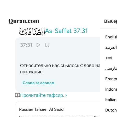
Выбер
037
فحق علينا قول ربنا انا لذايقون ٣١
As-Saffat
37:31
Englis
37:31
العربية
ﱱ
বাংলা
Относительно нас сбылось Слово нашего Го
ارسی
наказание.
França
Слово за словом
Indon
Прочитайте тафсир.
Italia
Russian Tafseer Al Saddi
Dutch