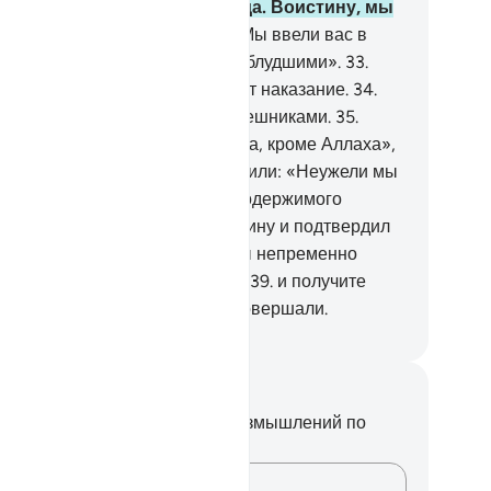
ылось Слово нашего Господа. Воистину, мы
дем вкушать наказание.
32
.
Мы ввели вас в
блуждение, и мы сами были заблудшими».
33
.
истину, в тот день они разделят наказание.
34
.
истину, так Мы поступаем с грешниками.
35
.
гда им говорили: «Нет божества, кроме Аллаха»,
они превозносились
36
.
и говорили: «Неужели мы
кажемся от наших богов ради одержимого
эта?».
37
.
О нет! Он принес истину и подтвердил
авдивость посланников.
38
.
Вы непременно
усите мучительные страдания,
39
.
и получите
здаяние только за то, что вы совершали.
ssian Translation ( Elmir Kuliev )
метки и размышления
вас нет никаких заметок или размышлений по
ому стиху.
Зафиксируйте свои мысли…