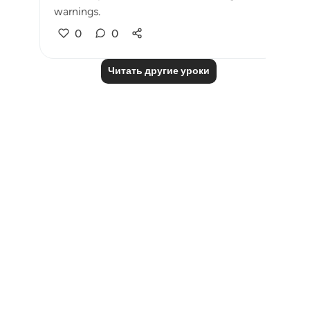
warnings.
0
0
Читать другие уроки
Notes
placeholders
close