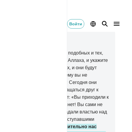
Войти
тать в контексте
ва 37, Страница 447, Джуз 23
.
Соберите беззаконников и им подобных и тех,
му они поклонялись
23
.
вместо Аллаха, и укажите
 на путь в Ад.
24
.
Остановите их, и они будут
рошены:
25
.
«Что с вами? Почему вы не
могаете друг другу?».
26
.
О нет! Сегодня они
дут покорны.
27
.
Они будут обращаться друг к
угу с вопросами.
28
.
Они скажут: «Вы приходили к
м справа».
29
.
Они ответят: «О нет! Вы сами не
ли верующими.
30
.
Мы не обладали властью над
ми. Вы сами были людьми, преступавшими
аницы дозволенного.
31
.
Относительно нас