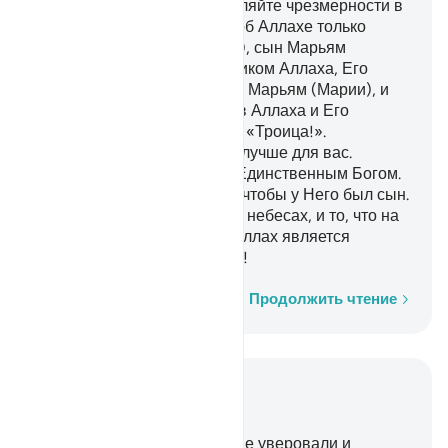
О люди Писания! Не проявляйте чрезмерности в
вашей религии и говорите об Аллахе только
правду. Мессия Иса (Иисус), сын Марьям
(Марии), является посланником Аллаха, Его
Словом, которое Он послал Марьям (Марии), и
духом от Него. Веруйте же в Аллаха и Его
посланников и не говорите: «Троица!».
Прекратите, ведь так будет лучше для вас.
Воистину, Аллах является Единственным Богом.
Он пречист и далек от того, чтобы у Него был сын.
Ему принадлежит то, что на небесах, и то, что на
земле. Довольно того, что Аллах является
Попечителем и Хранителем!
Слово за словом
Продолжить чтение
Читать в контексте
Глава 4, Страница 105, Джуз 6
167
.
Воистину, те, которые не уверовали и