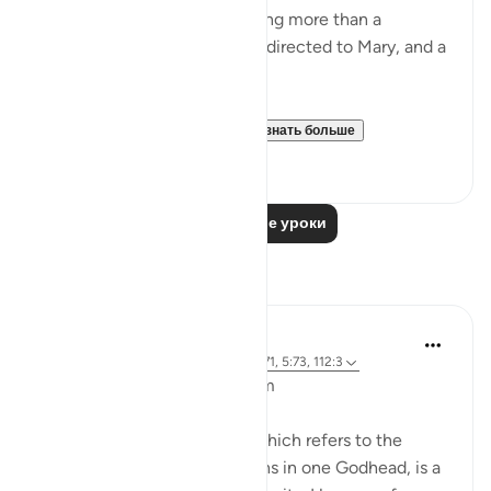
Jesus son of Mary, was nothing more than a
messenger of God, His word directed to Mary, and a
spirit from Him.
So believe in God and Hi...
Узнать больше
8
0
Читать другие уроки
Размышления
L Ahmad
3 года назад
·
Ссылка
айа 43:65, 4:171, 5:73, 112:3
Bismillahir Rahman ArRaheem
The concept of the Trinity, which refers to the
belief in three distinct persons in one Godhead, is a