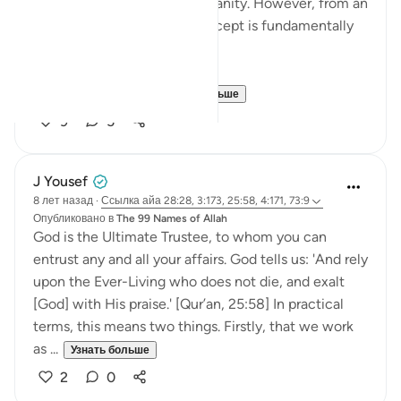
fundamental tenet of Christianity. However, from an
Islamic perspective, this concept is fundamentally
flawed.
Muslims believe ...
Узнать больше
9
5
J Yousef
8 лет назад
·
Ссылка
айа 28:28, 3:173, 25:58, 4:171, 73:9
Опубликовано в
The 99 Names of Allah
God is the Ultimate Trustee, to whom you can
entrust any and all your affairs. God tells us: 'And rely
upon the Ever-Living who does not die, and exalt
[God] with His praise.' [Qur’an, 25:58] In practical
terms, this means two things. Firstly, that we work
as ...
Узнать больше
2
0