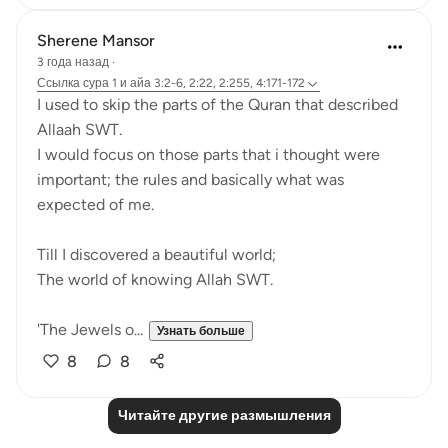
Sherene Mansor
3 года назад
·
Ссылка
сура 1 и айа 3:2-6, 2:22, 2:255, 4:171-172
I used to skip the parts of the Quran that described
Allaah SWT.
I would focus on those parts that i thought were
important; the rules and basically what was
expected of me.
Till I discovered a beautiful world;
The world of knowing Allah SWT.
'The Jewels o...
Узнать больше
8
8
Читайте другие размышления