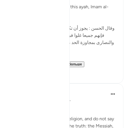
5 лет назад
·
Ссылка
айа 4:171
In part of his commentary on this ayah, Imam al-
Baghawi wrote:
[وقال الحسن : يجوز أن تكون نزلت في اليهود والنصارى ،
فإنهم جميعا غلوا في أمر عيسى ، فاليهود بالتقصير ،
والنصارى بمجاوزة الحد ، وأصل الغلو : مجاوزة الحد ، وهو
في الدين حرام .]
al-Hasan al-Basri sa...
Узнать больше
0
0
Abu Eesa
5 лет назад
·
Ссылка
айа 4:171-173
People of the Book:
Do not go to excess in your religion, and do not say
anything about God except the truth: the Messiah,