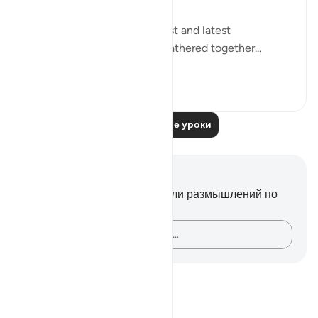
"Say: All people of the earliest and latest
generations will indeed be gathered together...
Узнать больше
0
0
Читать другие уроки
Заметки и размышления
У вас нет никаких заметок или размышлений по
этому стиху.
Зафиксируйте свои мысли…