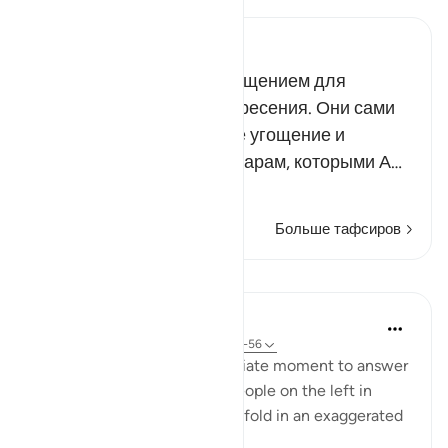
Russian Tafseer Al Saddi
Эта еда и питье будет угощением для
неверующих в День воскресения. Они сами
уготовали для себя такое угощение и
предпочли его щедрым дарам, которыми А…
Читать далее
Больше тафсиров
Уроки
In the Shade of the Quran
31 неделю назад
·
Ссылка
айа 56:49-56
The surah seizes this appropriate moment to answer
the question posed by the people on the left in
Verses 47-48, which they unfold in an exaggerated
sense of incredulity: