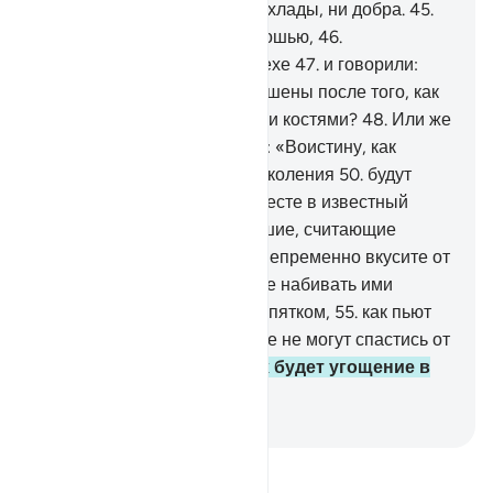
которая не приносит ни прохлады, ни добра.
45
.
Прежде они нежились роскошью,
46
.
упорствовали в великом грехе
47
.
и говорили:
«Неужели мы будем воскрешены после того, как
мы умрем и станем прахом и костями?
48
.
Или же
наши праотцы?».
49
.
Скажи: «Воистину, как
первые, так и последние поколения
50
.
будут
собраны в определенном месте в известный
день.
51
.
Тогда вы, о заблудшие, считающие
лжецами посланников,
52
.
непременно вкусите от
дерева заккум.
53
.
Вы будете набивать ими
животы
54
.
и запивать их кипятком,
55
.
как пьют
больные верблюды, которые не могут спастись от
жажды».
56
.
Таким для них будет угощение в
День воздаяния.
-
Russian Translation ( Elmir Kuliev )
Прочитайте тафсир.