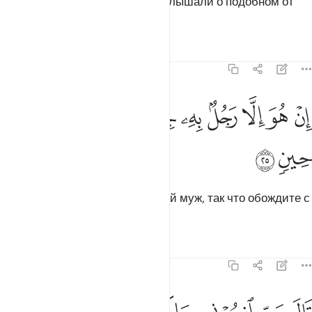
ниспослал бы ангелов. Мы не слышали о подобном от
наших праотцев.
Тафсиры
Уроки
Размышления
23:25
ﲫ
ﲬ
ﲭ
ﲮ
ﲯ
ﲰ
ن هو الا رجل به جنة فتربصوا به حتى حين ٢٥
ﲱ
ﲲ
ﲳ
ِنْ هُوَ إِلَّا رَجُلٌۢ بِهِۦ جِنَّةٌۭ فَتَرَبَّصُوا۟ بِهِۦ حَتَّىٰ حِينٍۢ ٢٥
ﲴ
ﲵ
Он - не кто иной, как бесноватый муж, так что обождите с
ним до поры до времени».
Тафсиры
Уроки
Размышления
23:26
ال رب انصرني بما كذبون ٢٦