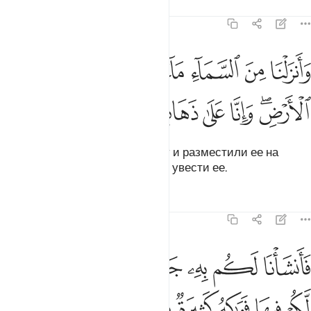
Тафсиры
Уроки
Размышления
23:18
ﱁ
ﱂ
ﱃ
ﱄ
ﱅ
ﱆ
ﱇ
انزلنا من السماء ماء بقدر فاسكناه في الارض وانا على ذهاب به لقادرون
َأَنزَلْنَا مِنَ ٱلسَّمَآءِ مَآءًۢ بِقَدَرٍۢ فَأَسْكَنَّـٰهُ فِى ٱلْأَرْضِ ۖ وَإِنَّا عَلَىٰ ذَهَابٍۭ بِهِۦ لَقَـٰدِر
ﱈﱉ
ﱊ
ﱋ
ﱌ
ﱍ
ﱎ
ﱏ
Мы низвели с неба воду в меру и разместили ее на
земле. Воистину, Мы способны увести ее.
Тафсиры
Уроки
Размышления
23:19
ﱐ
ﱑ
ﱒ
ﱓ
ﱔ
ﱕ
ﱖ
انشانا لكم به جنات من نخيل واعناب لكم فيها فواكه كثيرة ومنها تاكلون 
َأَنشَأْنَا لَكُم بِهِۦ جَنَّـٰتٍۢ مِّن نَّخِيلٍۢ وَأَعْنَـٰبٍۢ لَّكُمْ فِيهَا فَوَٰكِهُ كَثِيرَةٌۭ وَم
ﱗ
ﱘ
ﱙ
ﱚ
ﱛ
ﱜ
ﱝ