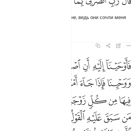
ﲶ
ﲷ
ﲸ
ﲹ
ﲺ
ﲻ
َالَ رَبِّ ٱنصُرْنِى بِمَا كَذَّبُونِ ٢٦
Он сказал: «Господи! Помоги мне, ведь они сочли меня
лжецом».
Тафсиры
Уроки
Размышления
23:27
ﲼ
ﲽ
ﲾ
ﲿ
ﳀ
ﳁ
اوحينا اليه ان اصنع الفلك باعيننا ووحينا فاذا جاء امرنا وفار التنور 
َأَوْحَيْنَآ إِلَيْهِ أَنِ ٱصْنَعِ ٱلْفُلْكَ بِأَعْيُنِنَا وَوَحْيِنَا فَإِذَا جَآءَ أَمْرُنَا وَفَارَ ٱ
ﳂ
ﳃ
ﳄ
ﳅ
ﳆ
ﳇ
ﳈ
ﳉ
ﳊ
ﳋ
ﳌ
ﳍ
ﳎ
ﳏ
ﳐ
ﳑ
ﳒ
ﳓ
ﳔﳕ
ﳖ
ﳗ
ﳘ