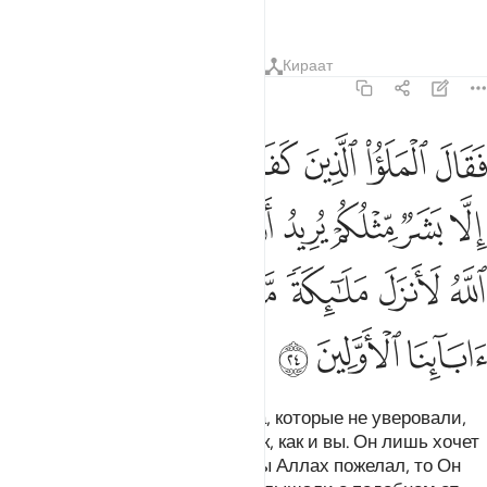
устрашитесь?».
Тафсиры
Уроки
Размышления
Кираат
23:24
ﲐ
ﲑ
ﲒ
ﲓ
ﲔ
ﲕ
ﲖ
ﲗ
قال الملا الذين كفروا من قومه ما هاذا الا بشر مثلكم يريد ان يتفضل عليك
َقَالَ ٱلْمَلَؤُا۟ ٱلَّذِينَ كَفَرُوا۟ مِن قَوْمِهِۦ مَا هَـٰذَآ إِلَّا بَشَرٌۭ مِّ
ﲘ
ﲙ
ﲚ
ﲛ
ﲜ
ﲝ
ﲞ
ﲟ
ﲠ
ﲡ
ﲢ
ﲣ
ﲤ
ﲥ
ﲦ
ﲧ
ﲨ
ﲩ
ﲪ
Но знатные люди из его народа, которые не уверовали,
сказали: «Он - такой же человек, как и вы. Он лишь хочет
возвыситься над вами. Если бы Аллах пожелал, то Он