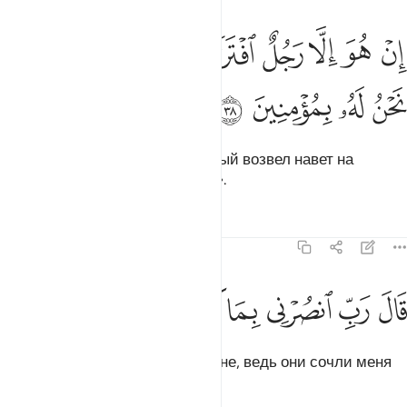
ﲶ
ﲷ
ﲸ
ﲹ
ﲺ
ﲻ
ﲼ
ن هو الا رجل افترى على الله كذبا وما نحن له بمومنين ٣٨
ﲽ
ﲾ
ِنْ هُوَ إِلَّا رَجُلٌ ٱفْتَرَىٰ عَلَى ٱللَّهِ كَذِبًۭا وَمَا نَحْنُ لَهُۥ بِمُؤْمِنِينَ ٣٨
ﲿ
ﳀ
ﳁ
ﳂ
Он - всего лишь человек, который возвел навет на
Аллаха, и мы не веруем в него».
Тафсиры
Уроки
Размышления
23:39
ﳃ
ﳄ
ﳅ
ال رب انصرني بما كذبون ٣٩
ﳆ
ﳇ
ﳈ
َالَ رَبِّ ٱنصُرْنِى بِمَا كَذَّبُونِ ٣٩
Он сказал: «Господи! Помоги мне, ведь они сочли меня
лжецом!».