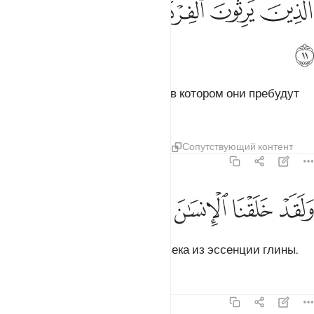
ﱾ
ﱿ
ﲀ
ﲁ
ﲂ
ﲃ
لَّذِينَ يَرِثُونَ ٱلْفِرْدَوْسَ هُمْ فِيهَا خَـٰلِدُونَ ١١
ﲄ
которые унаследуют Фирдаус, в котором они пребудут
вечно.
Тафсиры
Уроки
Размышления
Сопутствующий контент
23:12
ﲅ
ﲆ
ﲇ
ﲈ
لقد خلقنا الانسان من سلالة من طين ١٢
ﲉ
ﲊ
ﲋ
ﲌ
َلَقَدْ خَلَقْنَا ٱلْإِنسَـٰنَ مِن سُلَـٰلَةٍۢ مِّن طِينٍۢ ١٢
Воистину, Мы сотворили человека из эссенции глины.
Тафсиры
Уроки
Размышления
23:13