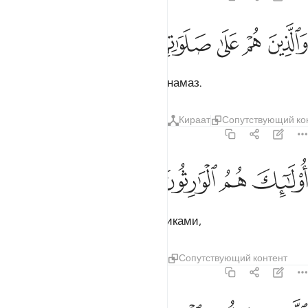
ﱴ
ﱵ
ﱶ
الذين هم على صلواتهم يحافظون ٩
ﱷ
ﱸ
ﱹ
َٱلَّذِينَ هُمْ عَلَىٰ صَلَوَٰتِهِمْ يُحَافِظُونَ ٩
которые регулярно совершают намаз.
Тафсиры
Уроки
Размышления
Кираат
Сопутствующий ко
23:10
ﱺ
ولايك هم الوارثون ١٠
ﱻ
ﱼ
ﱽ
ُو۟لَـٰٓئِكَ هُمُ ٱلْوَٰرِثُونَ ١٠
Именно они являются наследниками,
Тафсиры
Уроки
Размышления
Сопутствующий контент
23:11
لذين يرثون الفردوس هم فيها خالدون ١١