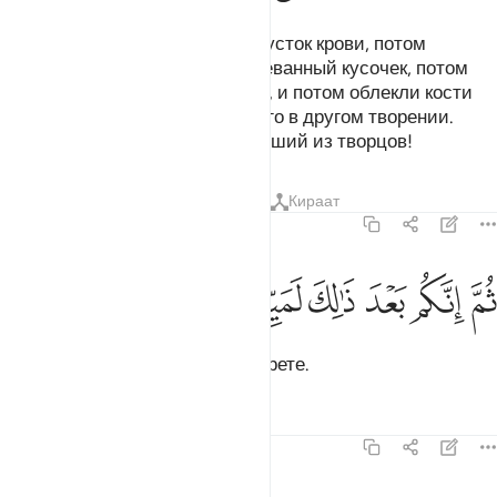
Потом Мы создали из капли сгусток крови, потом
создали из сгустка крови разжеванный кусочек, потом
создали из этого кусочка кости, и потом облекли кости
мясом. Потом Мы вырастили его в другом творении.
Благословен же Аллах, Наилучший из творцов!
Тафсиры
Уроки
Размышления
Кираат
23:15
ﲫ
ﲬ
ﲭ
م انكم بعد ذالك لميتون ١٥
ﲮ
ﲯ
ﲰ
ُمَّ إِنَّكُم بَعْدَ ذَٰلِكَ لَمَيِّتُونَ ١٥
После этого вы непременно умрете.
Тафсиры
Уроки
Размышления
23:16