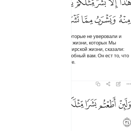
ﲇ
ﲈ
ﲉ
ﲊ
ﲋ
ﲌ
ﲍ
ﲎ
ﲏ
ﲐ
ﲑ
ﲒ
Знатные люди из его народа, которые не уверовали и
отрицали встречу в Последней жизни, которых Мы
одарили щедрыми благами в мирской жизни, сказали:
«Это - всего лишь человек, подобный вам. Он ест то, что
вы едите, и пьет то, что вы пьете.
Тафсиры
Уроки
Размышления
23:34
ﲓ
ﲔ
ﲕ
ﲖ
ﲗ
لين اطعتم بشرا مثلكم انكم اذا لخاسرون ٣٤
ﲘ
ﲙ
َلَئِنْ أَطَعْتُم بَشَرًۭا مِّثْلَكُمْ إِنَّكُمْ إِذًۭا لَّخَـٰسِرُونَ ٣٤
ﲚ