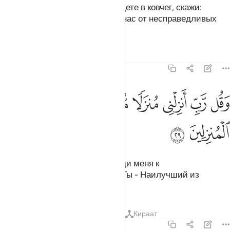
А когда ты и те, кто с тобой, сядете в ковчег, скажи:
«Хвала Аллаху, Который спас нас от несправедливых
людей!»
Тафсиры
Уроки
Размышления
23:29
ﱑ
ﱒ
ﱓ
ﱔ
ﱕ
قل رب انزلني منزلا مباركا وانت خير المنزلين ٢٩
ﱖ
ﱗ
َقُل رَّبِّ أَنزِلْنِى مُنزَلًۭا مُّبَارَكًۭا وَأَنتَ خَيْرُ ٱلْمُنزِلِينَ ٢٩
ﱘ
ﱙ
Скажи также: «Господи! Приведи меня к
благословенному месту, ведь Ты - Наилучший из
расселяющих»».
Тафсиры
Уроки
Размышления
Кираат
23:30