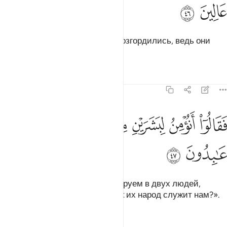
ﱯ
ﱰ
к Фараону и его знати, но они возгордились, ведь они
были людьми надменными.
Тафсиры
Уроки
Размышления
23:47
ﱱ
ﱲ
ﱳ
ﱴ
قالوا انومن لبشرين مثلنا وقومهما لنا عابدون ٤٧
ﱵ
ﱶ
َقَالُوٓا۟ أَنُؤْمِنُ لِبَشَرَيْنِ مِثْلِنَا وَقَوْمُهُمَا لَنَا عَـٰبِدُونَ ٤٧
ﱷ
ﱸ
Они сказали: «Неужели мы уверуем в двух людей,
которые подобны нам, тогда как их народ служит нам?».
Тафсиры
Уроки
Размышления