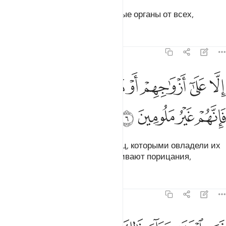
которые оберегают свои половые органы от всех,
Тафсиры
Уроки
Размышления
23:6
ﱛ
ﱜ
ﱝ
ﱞ
ﱟ
ﱠ
لا على ازواجهم او ما ملكت ايمانهم فانهم غير ملومين ٦
ﱡ
ِلَّا عَلَىٰٓ أَزْوَٰجِهِمْ أَوْ مَا مَلَكَتْ أَيْمَـٰنُهُمْ فَإِنَّهُمْ غَيْرُ مَلُومِينَ ٦
ﱢ
ﱣ
ﱤ
ﱥ
кроме своих жен или невольниц, которыми овладели их
десницы, за что они не заслуживают порицания,
Тафсиры
Уроки
Размышления
23:7
من ابتغى وراء ذالك فاولايك هم العادون ٧