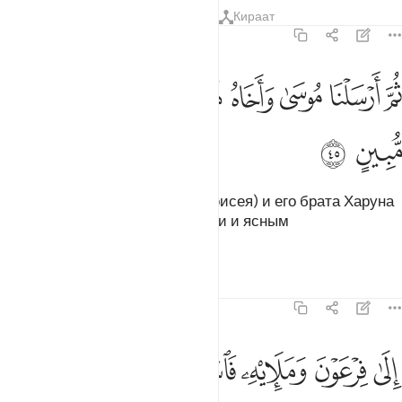
Тафсиры
Уроки
Размышления
Кираат
23:45
ﱠ
ﱡ
ﱢ
ﱣ
ﱤ
م ارسلنا موسى واخاه هارون باياتنا وسلطان مبين ٤٥
ﱥ
ﱦ
ُمَّ أَرْسَلْنَا مُوسَىٰ وَأَخَاهُ هَـٰرُونَ بِـَٔايَـٰتِنَا وَسُلْطَـٰنٍۢ مُّبِينٍ ٤٥
ﱧ
ﱨ
Потом Мы отправили Мусу (Моисея) и его брата Харуна
(Аарона) с Нашими знамениями и ясным
доказательством
Тафсиры
Уроки
Размышления
23:46
ﱩ
ﱪ
ﱫ
ﱬ
لى فرعون ومليه فاستكبروا وكانوا قوما عالين ٤٦
ﱭ
ﱮ
ِلَىٰ فِرْعَوْنَ وَمَلَإِي۟هِۦ فَٱسْتَكْبَرُوا۟ وَكَانُوا۟ قَوْمًا عَالِينَ ٤٦