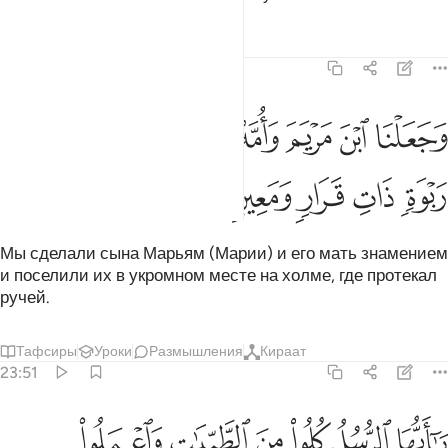
Тафсиры
Уроки
Размышления
23:50
ﲅ
ﲆ
ﲇ
ﲈ
ﲉ
ﲊ
جعلنا ابن مريم وامه اية واويناهما الى ربوة ذات قرار ومعين ٥٠
ﲋ
َجَعَلْنَا ٱبْنَ مَرْيَمَ وَأُمَّهُۥٓ ءَايَةًۭ وَءَاوَيْنَـٰهُمَآ إِلَىٰ رَبْوَةٍۢ ذَاتِ قَرَارٍۢ 
ﲌ
ﲍ
ﲎ
ﲏ
ﲐ
Мы сделали сына Марьям (Марии) и его мать знамением
и поселили их в укромном месте на холме, где протекал
ручей.
Тафсиры
Уроки
Размышления
Кираат
23:51
ﲑ
ﲒ
ﲓ
ﲔ
ﲕ
ﲖ
ا ايها الرسل كلوا من الطيبات واعملوا صالحا اني بما تعملون عليم ٥١
َـٰٓأَيُّهَا ٱلرُّسُلُ كُلُوا۟ مِنَ ٱلطَّيِّبَـٰتِ وَٱعْمَلُوا۟ صَـٰلِحًا ۖ إِنِّى بِمَا تَعْمَلُونَ 