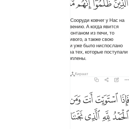
ﳙ
ﳚ
ﳛ
ﳜ
ﳝ
Мы внушили ему откровение: «Сооруди ковчег у Нас на
Глазах согласно Нашему откровению. А когда явится
Наше веление, и вода забьет фонтаном из печи, то
погрузи на него по паре всего живого, а также свою
семью, кроме тех, о чьей гибели уже было ниспослано
Мое веление. И не проси Меня за тех, которые поступали
несправедливо. Они будут потоплены.
Тафсиры
Уроки
Размышления
Кираат
23:28
ﱁ
ﱂ
ﱃ
ﱄ
ﱅ
ﱆ
ﱇ
ﱈ
اذا استويت انت ومن معك على الفلك فقل الحمد لله الذي نجانا من القوم
َإِذَا ٱسْتَوَيْتَ أَنتَ وَمَن مَّعَكَ عَلَى ٱلْفُلْكِ فَقُلِ ٱلْحَمْدُ لِلَّهِ ٱلَّذِى
ﱉ
ﱊ
ﱋ
ﱌ
ﱍ
ﱎ
ﱏ
ﱐ