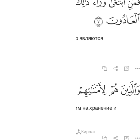
ﱦ
ﱧ
ﱨ
ﱩ
ﱪ
ﱫ
َمَنِ ٱبْتَغَىٰ وَرَآءَ ذَٰلِكَ فَأُو۟لَـٰٓئِكَ هُمُ ٱلْعَادُونَ ٧
ﱬ
ﱭ
тогда как желающие сверх этого являются
преступниками;
Тафсиры
Уроки
Размышления
23:8
ﱮ
ﱯ
ﱰ
الذين هم لاماناتهم وعهدهم راعون ٨
ﱱ
ﱲ
ﱳ
َٱلَّذِينَ هُمْ لِأَمَـٰنَـٰتِهِمْ وَعَهْدِهِمْ رَٰعُونَ ٨
которые оберегают вверенное им на хранение и
соблюдают договоры,
Тафсиры
Уроки
Размышления
Кираат
23:9