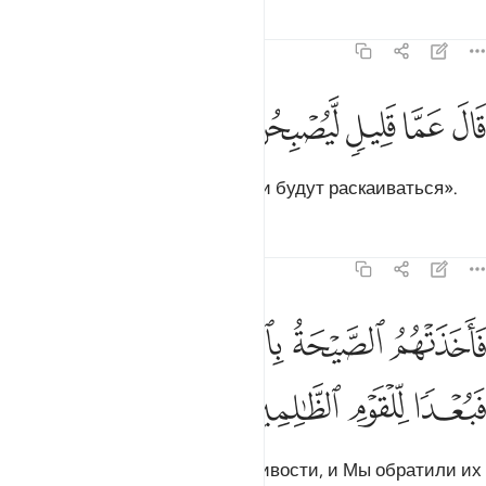
Тафсиры
Уроки
Размышления
23:40
ﳉ
ﳊ
ﳋ
ال عما قليل ليصبحن نادمين ٤٠
ﳌ
ﳍ
ﳎ
َالَ عَمَّا قَلِيلٍۢ لَّيُصْبِحُنَّ نَـٰدِمِينَ ٤٠
Аллах сказал: «Очень скоро они будут раскаиваться».
Тафсиры
Уроки
Размышления
23:41
ﳏ
ﳐ
ﳑ
ﳒ
اخذتهم الصيحة بالحق فجعلناهم غثاء فبعدا للقوم الظالمين ٤١
ﳓﳔ
َأَخَذَتْهُمُ ٱلصَّيْحَةُ بِٱلْحَقِّ فَجَعَلْنَـٰهُمْ غُثَآءًۭ ۚ فَبُعْدًۭا لِّلْقَ
ﳕ
ﳖ
ﳗ
ﳘ
Вопль поразил их по справедливости, и Мы обратили их