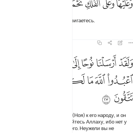
ﱹ
ﱺ
ﱻ
ﱼ
ﱽ
َعَلَيْهَا وَعَلَى ٱلْفُلْكِ تُحْمَلُونَ ٢٢
На них и на кораблях вы передвигаетесь.
Тафсиры
Уроки
Размышления
23:23
ﱾ
ﱿ
ﲀ
ﲁ
ﲂ
ﲃ
ﲄ
لقد ارسلنا نوحا الى قومه فقال يا قوم اعبدوا الله ما لكم من الاه غيره اف
َلَقَدْ أَرْسَلْنَا نُوحًا إِلَىٰ قَوْمِهِۦ فَقَالَ يَـٰقَوْمِ ٱعْبُدُوا۟ ٱللَّهَ مَا لَكُم مِّنْ إِلَـٰهٍ غَيْرُهُۥٓ ۖ
ﲅ
ﲆ
ﲇ
ﲈ
ﲉ
ﲊ
ﲋﲌ
ﲍ
ﲎ
ﲏ
Воистину, Мы направили Нуха (Ноя) к его народу, и он
сказал: «О мой народ! Поклоняйтесь Аллаху, ибо нет у
вас другого божества, кроме Него. Неужели вы не