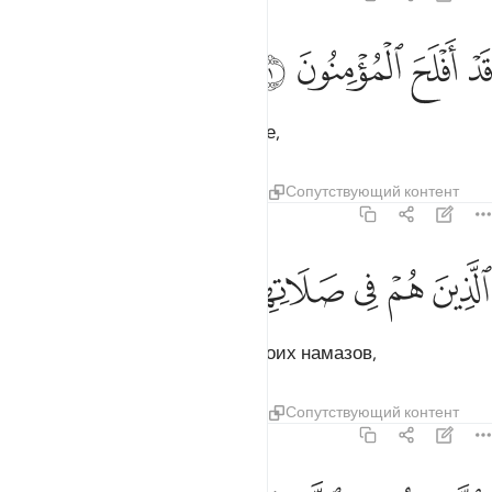
ﱁ
ﱂ
د افلح المومنون ١
ﱃ
ﱄ
َدْ أَفْلَحَ ٱلْمُؤْمِنُونَ ١
Воистину, преуспели верующие,
Тафсиры
Уроки
Размышления
Сопутствующий контент
23:2
ﱅ
ﱆ
ﱇ
لذين هم في صلاتهم خاشعون ٢
ﱈ
ﱉ
ﱊ
لَّذِينَ هُمْ فِى صَلَاتِهِمْ خَـٰشِعُونَ ٢
которые смиренны во время своих намазов,
Тафсиры
Уроки
Размышления
Сопутствующий контент
23:3
الذين هم عن اللغو معرضون ٣