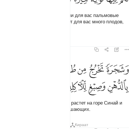
Посредством нее Мы вырастили для вас пальмовые
сады и виноградники, где растет для вас много плодов,
которые вы едите.
Тафсиры
Уроки
Размышления
23:20
ﱞ
ﱟ
ﱠ
ﱡ
ﱢ
شجرة تخرج من طور سيناء تنبت بالدهن وصبغ للاكلين ٢٠
ﱣ
َشَجَرَةًۭ تَخْرُجُ مِن طُورِ سَيْنَآءَ تَنۢبُتُ بِٱلدُّهْنِ وَصِبْغٍۢ لِّلْـَٔاكِلِينَ ٢٠
ﱤ
ﱥ
ﱦ
ﱧ
Мы вырастили дерево, которое растет на горе Синай и
дает масло и приправу для вкушающих.
Тафсиры
Уроки
Размышления
Кираат