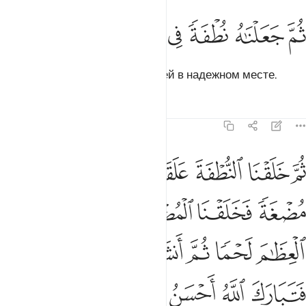
ﲍ
ﲎ
ﲏ
م جعلناه نطفة في قرار مكين ١٣
ﲐ
ﲑ
ﲒ
ﲓ
ُمَّ جَعَلْنَـٰهُ نُطْفَةًۭ فِى قَرَارٍۢ مَّكِينٍۢ ١٣
Потом Мы поместили его каплей в надежном месте.
Тафсиры
Уроки
Размышления
23:14
ﲔ
ﲕ
ﲖ
ﲗ
ﲘ
ﲙ
م خلقنا النطفة علقة فخلقنا العلقة مضغة فخلقنا المضغة عظاما فكسونا 
ُمَّ خَلَقْنَا ٱلنُّطْفَةَ عَلَقَةًۭ فَخَلَقْنَا ٱلْعَلَقَةَ مُضْغَةًۭ فَخَلَقْنَا ٱلْمُض
ﲚ
ﲛ
ﲜ
ﲝ
ﲞ
ﲟ
ﲠ
ﲡ
ﲢ
ﲣ
ﲤﲥ
ﲦ
ﲧ
ﲨ
ﲩ
ﲪ