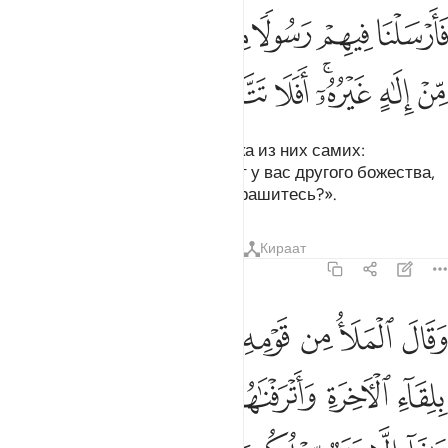
ﱩ
ﱪ
ﱫ
ﱬ
ﱭ
ﱮ
ﱯ
ﱰ
ﱱ
ارسلنا فيهم رسولا منهم ان اعبدوا الله ما لكم من الاه غيره افلا تتقون ٣٢
َأَرْسَلْنَا فِيهِمْ رَسُولًۭا مِّنْهُمْ أَنِ ٱعْبُدُوا۟ ٱللَّهَ مَا لَكُم مِّنْ إِلَـٰهٍ غَيْرُهُۥٓ ۖ أَفَلَا تَتَّقُون
ﱲ
ﱳ
ﱴﱵ
ﱶ
ﱷ
ﱸ
Мы направили к ним посланника из них самих:
«Поклоняйтесь Аллаху, ибо нет у вас другого божества,
кроме Него. Неужели вы не устрашитесь?».
Тафсиры
Уроки
Размышления
Кираат
23:33
ﱹ
ﱺ
ﱻ
ﱼ
ﱽ
ﱾ
ﱿ
قال الملا من قومه الذين كفروا وكذبوا بلقاء الاخرة واترفناهم في الحيا
َقَالَ ٱلْمَلَأُ مِن قَوْمِهِ ٱلَّذِينَ كَفَرُوا۟ وَكَذَّبُوا۟ بِلِقَآءِ ٱلْـَٔاخِرَةِ وَأَتْرَفْنَـٰهُمْ ف
ﲀ
ﲁ
ﲂ
ﲃ
ﲄ
ﲅ
ﲆ