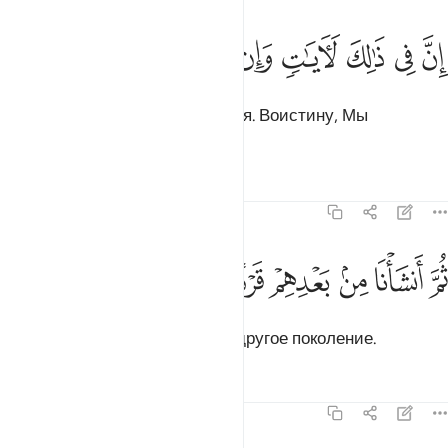
ﱚ
ﱛ
ﱜ
ﱝ
ﱞ
ن في ذالك لايات وان كنا لمبتلين ٣٠
ﱟ
ﱠ
ﱡ
ِنَّ فِى ذَٰلِكَ لَـَٔايَـٰتٍۢ وَإِن كُنَّا لَمُبْتَلِينَ ٣٠
Воистину, в этом есть знамения. Воистину, Мы
подвергаем испытанию.
Тафсиры
Уроки
Размышления
23:31
ﱢ
ﱣ
ﱤ
ﱥ
م انشانا من بعدهم قرنا اخرين ٣١
ﱦ
ﱧ
ﱨ
ُمَّ أَنشَأْنَا مِنۢ بَعْدِهِمْ قَرْنًا ءَاخَرِينَ ٣١
Вслед за ними Мы сотворили другое поколение.
Тафсиры
Уроки
Размышления
23:32