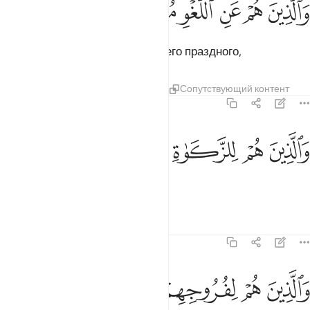
ﱋ
ﱌ
ﱍ
ﱎ
ﱏ
ﱐ
َٱلَّذِينَ هُمْ عَنِ ٱللَّغْوِ مُعْرِضُونَ ٣
которые отворачиваются от всего праздного,
Тафсиры
Уроки
Размышления
Сопутствующий контент
23:4
ﱑ
ﱒ
الذين هم للزكاة فاعلون ٤
ﱓ
ﱔ
ﱕ
َٱلَّذِينَ هُمْ لِلزَّكَوٰةِ فَـٰعِلُونَ ٤
которые выплачивают закят,
Тафсиры
Уроки
Размышления
23:5
ﱖ
ﱗ
الذين هم لفروجهم حافظون ٥
ﱘ
ﱙ
ﱚ
َٱلَّذِينَ هُمْ لِفُرُوجِهِمْ حَـٰفِظُونَ ٥