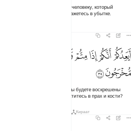
Если вы станете повиноваться человеку, который
подобен вам, то непременно окажетесь в убытке.
Тафсиры
Уроки
Размышления
23:35
ﲛ
ﲜ
ﲝ
ﲞ
ﲟ
ﲠ
يعدكم انكم اذا متم وكنتم ترابا وعظاما انكم مخرجون ٣٥
ﲡ
ﲢ
َيَعِدُكُمْ أَنَّكُمْ إِذَا مِتُّمْ وَكُنتُمْ تُرَابًۭا وَعِظَـٰمًا أَنَّكُم مُّخْرَجُونَ ٣٥
ﲣ
ﲤ
Неужели он обещает вам, что вы будете воскрешены
после того, как умрете и превратитесь в прах и кости?
Тафсиры
Уроки
Размышления
Кираат
23:36