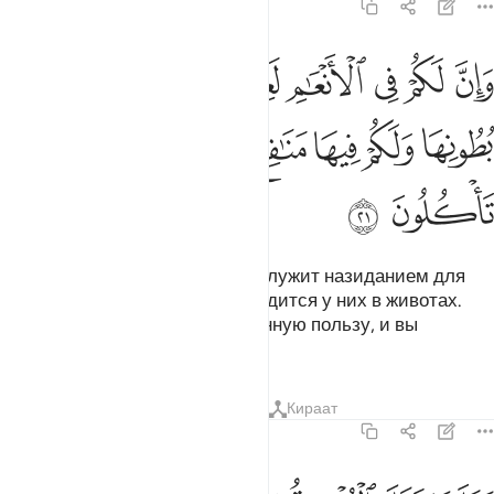
23:21
ﱨ
ﱩ
ﱪ
ﱫ
ﱬﱭ
ﱮ
ﱯ
ﱰ
ان لكم في الانعام لعبرة نسقيكم مما في بطونها ولكم فيها منافع كثيرة و
َإِنَّ لَكُمْ فِى ٱلْأَنْعَـٰمِ لَعِبْرَةًۭ ۖ نُّسْقِيكُم مِّمَّا فِى بُطُونِهَا وَلَكُمْ فِيهَا مَنَـٰفِ
ﱱ
ﱲ
ﱳ
ﱴ
ﱵ
ﱶ
ﱷ
ﱸ
Воистину, домашняя скотина служит назиданием для
вас. Мы поим вас тем, что находится у них в животах.
Они приносят вам многочисленную пользу, и вы
питаетесь ими.
Тафсиры
Уроки
Размышления
Кираат
23:22
عليها وعلى الفلك تحملون ٢٢