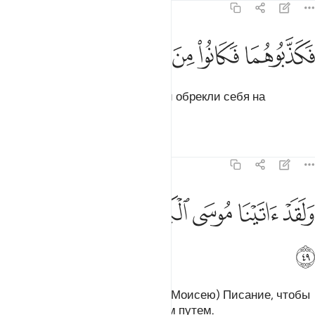
23:48
ﱹ
ﱺ
كذبوهما فكانوا من المهلكين ٤٨
ﱻ
ﱼ
ﱽ
َكَذَّبُوهُمَا فَكَانُوا۟ مِنَ ٱلْمُهْلَكِينَ ٤٨
Они сочли их обоих лжецами и обрекли себя на
погибель.
Тафсиры
Уроки
Размышления
23:49
ﱾ
ﱿ
ﲀ
لقد اتينا موسى الكتاب لعلهم يهتدون ٤٩
ﲁ
ﲂ
ﲃ
َلَقَدْ ءَاتَيْنَا مُوسَى ٱلْكِتَـٰبَ لَعَلَّهُمْ يَهْتَدُونَ ٤٩
ﲄ
Воистину, Мы даровали Мусе (Моисею) Писание, чтобы
они могли последовать прямым путем.