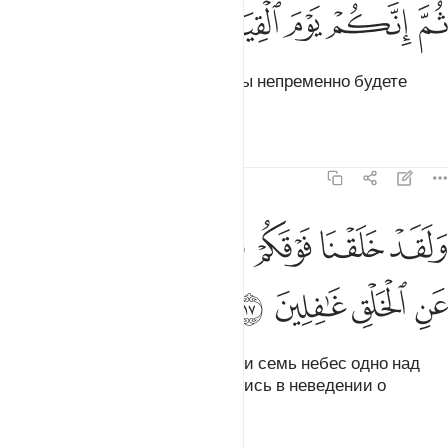
ﲱ
ﲲ
ﲳ
م انكم يوم القيامة تبعثون ١٦
ﲴ
ﲵ
ﲶ
ُمَّ إِنَّكُمْ يَوْمَ ٱلْقِيَـٰمَةِ تُبْعَثُونَ ١٦
А потом, в День воскресения, вы непременно будете
воскрешены.
Тафсиры
Уроки
Размышления
23:17
ﲷ
ﲸ
ﲹ
ﲺ
ﲻ
لقد خلقنا فوقكم سبع طرايق وما كنا عن الخلق غافلين ١٧
ﲼ
ﲽ
َلَقَدْ خَلَقْنَا فَوْقَكُمْ سَبْعَ طَرَآئِقَ وَمَا كُنَّا عَنِ ٱلْخَلْقِ غَـٰفِلِينَ ١٧
ﲾ
ﲿ
ﳀ
ﳁ
Воистину, Мы создали над вами семь небес одно над
другим. Мы никогда не находились в неведении о
творениях.