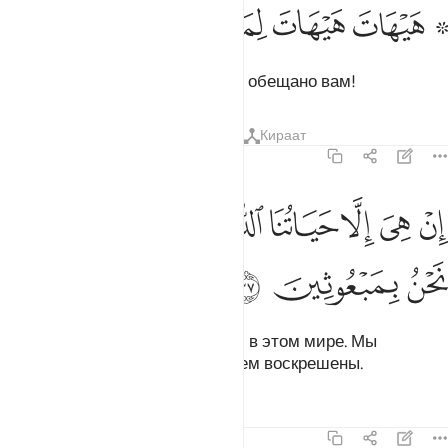
ﲥ ﲦ
ﲧ
۞ يهات هيهات لما توعدون ٣٦
ﲨ
ﲩ
ﲪ
۞ َيْهَاتَ هَيْهَاتَ لِمَا تُوعَدُونَ ٣٦
Невероятно, невероятно то, что обещано вам!
Тафсиры
Уроки
Размышления
Кираат
23:37
ﲫ
ﲬ
ﲭ
ﲮ
ﲯ
ﲰ
ن هي الا حياتنا الدنيا نموت ونحيا وما نحن بمبعوثين ٣٧
ﲱ
ﲲ
ِنْ هِىَ إِلَّا حَيَاتُنَا ٱلدُّنْيَا نَمُوتُ وَنَحْيَا وَمَا نَحْنُ بِمَبْعُوثِينَ ٣٧
ﲳ
ﲴ
ﲵ
Нет ничего, кроме нашей жизни в этом мире. Мы
умираем и живем, и мы не будем воскрешены.
Тафсиры
Уроки
Размышления
23:38