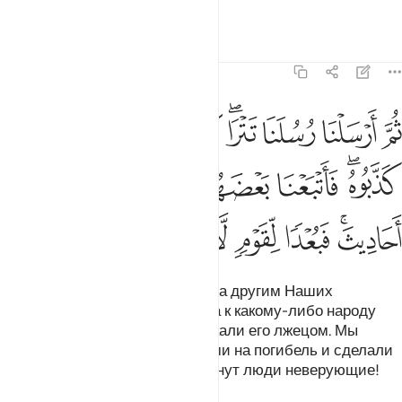
отложить его.
Тафсиры
Уроки
Размышления
23:44
ﱉ
ﱊ
ﱋ
ﱌﱍ
ﱎ
ﱏ
ﱐ
ﱑ
ﱒ
م ارسلنا رسلنا تترى كل ما جاء امة رسولها كذبوه فاتبعنا بعضهم بعضا وج
ُمَّ أَرْسَلْنَا رُسُلَنَا تَتْرَا ۖ كُلَّ مَا جَآءَ أُمَّةًۭ رَّسُولُهَا كَذَّبُوهُ ۚ فَأَتْبَعْنَا بَعْ
ﱓﱔ
ﱕ
ﱖ
ﱗ
ﱘ
ﱙﱚ
ﱛ
ﱜ
ﱝ
ﱞ
ﱟ
Потом Мы отправляли одного за другим Наших
посланников. Каждый раз, когда к какому-либо народу
приходил посланник, они нарекали его лжецом. Мы
отправляли их одних за другими на погибель и сделали
их предметом сказаний. Да сгинут люди неверующие!