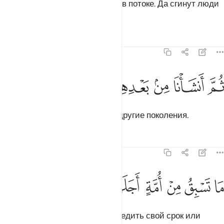
в подобие сора, растворенного в потоке. Да сгинут люди
несправедливые!
Тафсиры
Уроки
Размышления
23:42
ﳙ
ﳚ
ﳛ
م انشانا من بعدهم قرونا اخرين ٤٢
ﳜ
ﳝ
ﳞ
ﳟ
ُمَّ أَنشَأْنَا مِنۢ بَعْدِهِمْ قُرُونًا ءَاخَرِينَ ٤٢
Вслед за ними Мы сотворили другие поколения.
Тафсиры
Уроки
Размышления
23:43
ﱁ
ﱂ
ﱃ
ﱄ
ﱅ
ا تسبق من امة اجلها وما يستاخرون ٤٣
ﱆ
ﱇ
ﱈ
َا تَسْبِقُ مِنْ أُمَّةٍ أَجَلَهَا وَمَا يَسْتَـْٔخِرُونَ ٤٣
Ни одна община не может опередить свой срок или