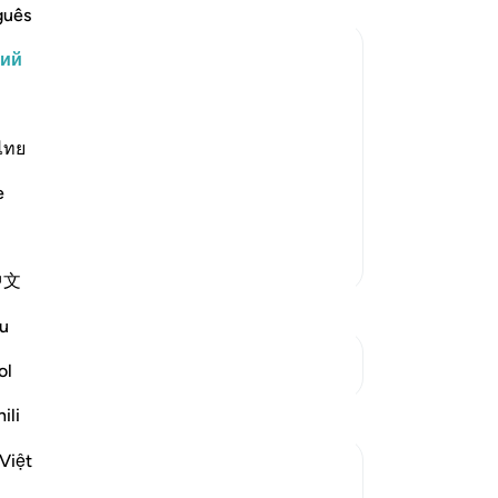
ск
guês
пр
кий
ва
со
ниях относительно того, что должно
эт
 говорили, что мужчина,
ме
ไทย
ь со своей женой после зихара, уже
пр
дно только намерение уже обязывает
e
то
Эт
Ал
Больше тафсиров
中文
Ал
ст
u
-
Ru
См. Перекрестки
ol
За
Размышления
ili
У 
эт
Việt
tareq abed
7 лет назад
·
Ссылка
айа 58:1-6