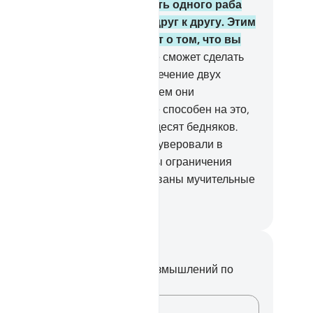
азанного, должны освободить одного раба
ежде, чем они прикоснутся друг к другу. Этим
с увещевают, и Аллах ведает о том, что вы
вершаете.
4
.
Если кто-либо не сможет сделать
ого, то он должен поститься в течение двух
сяцев без перерыва прежде, чем они
икоснутся друг к другу. А кто не способен на это,
му надлежит накормить шестьдесят бедняков.
о делается для того, чтобы вы уверовали в
лаха и Его Посланника. Таковы ограничения
лаха, а для неверующих уготованы мучительные
радания.
ssian Translation ( Elmir Kuliev )
метки и размышления
вас нет никаких заметок или размышлений по
ому стиху.
Зафиксируйте свои мысли…