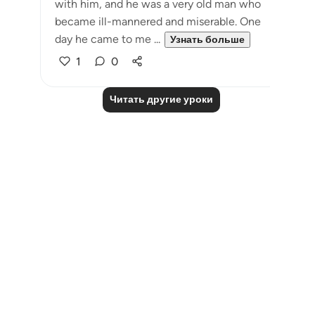
with him, and he was a very old man who
became ill-mannered and miserable. One
day he came to me ...
Узнать больше
1
0
Читать другие уроки
Notes
placeholders
close