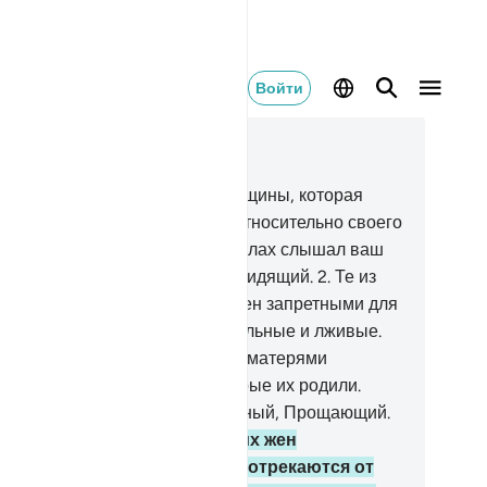
Войти
тать в контексте
ва 58, Страница 542, Джуз 28
Аллах уже услышал слова женщины, которая
тупила с тобой в пререкания относительно своего
жа и пожаловалась Аллаху. Аллах слышал ваш
ор, ведь Аллах - Слышащий, Видящий.
2
.
Те из
с, которые объявляют своих жен запретными для
бя, говорят слова предосудительные и лживые.
 жены - не матери им, ведь их матерями
ляются только женщины, которые их родили.
истину, Аллах - Снисходительный, Прощающий.
Те, которые объявляют своих жен
претными для себя, а потом отрекаются от