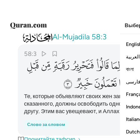
Выбер
058
والذين يظاهرون من نسايهم ثم يعودون لما 
Al-Mujadila
58:3
Englis
58:3
العربية
ﱶ
ﱷ
ﱸ
ﱹ
ﱺ
ﱻ
বাংলা
ﲄ
ﲅ
ﲆ
ﲇ
ارسی
França
Те, которые объявляют своих жен запретным
сказанного, должны освободить одного раба
Indon
другу. Этим вас увещевают, и Аллах ведает 
Italia
Слово за словом
Dutch
Прочитайте тафсир.