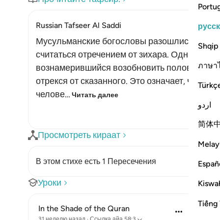
Portu
Russian Tafseer Al Saddi
русс
Мусульманские богословы разошлись во мне
Shqip
считаться отречением от зихара. Одни из них
ภาษา
вознамерившийся возобновить половую жизн
отрекся от сказанного. Это означает, что о
Türkç
челове…
Читать далее
اردو
简体
Просмотреть кираат
Melay
В этом стихе есть 1 Пересечения
Españ
Уроки
Kiswah
Tiếng 
In the Shade of the Quran
31 неделю назад
·
Ссылка
айа 58:3