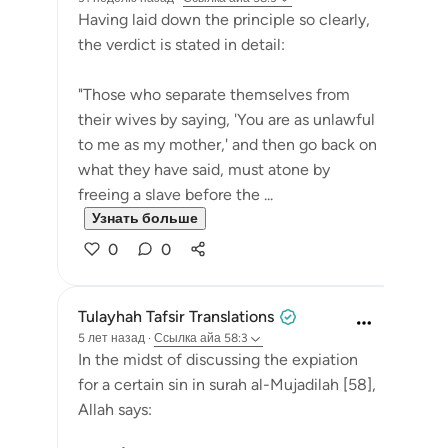
Having laid down the principle so clearly,
the verdict is stated in detail:
"Those who separate themselves from
their wives by saying, 'You are as unlawful
to me as my mother,' and then go back on
what they have said, must atone by
freeing a slave before the ...
Узнать больше
0
0
Tulayhah Tafsir Translations
5 лет назад
·
Ссылка
айа 58:3
In the midst of discussing the expiation
for a certain sin in surah al-Mujadilah [58],
Allah says: