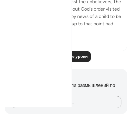
asking for God's support against the unbelievers. The
angels charged with carrying out God's order visited
Abraham, giving him the happy news of a child to be
born to him by his wife, who up to that point had
be...
Узнать больше
0
0
Читать другие уроки
Заметки и размышления
У вас нет никаких заметок или размышлений по
этому стиху.
Зафиксируйте свои мысли…