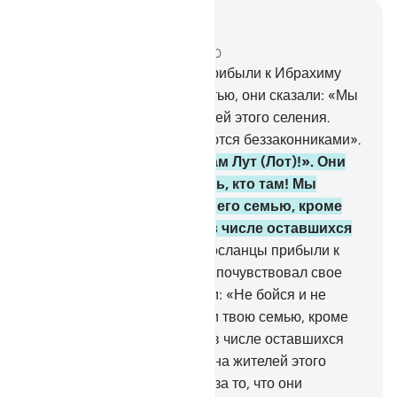
Читать в контексте
Глава 29, Страница 400, Джуз 20
31
.
Когда Наши посланцы прибыли к Ибрахиму
(Аврааму) с радостной вестью, они сказали: «Мы
собираемся погубить жителей этого селения.
Воистину, его жители являются беззаконниками».
32
.
Он сказал: «Но ведь там Лут (Лот)!». Они
сказали: «Нам лучше знать, кто там! Мы
непременно спасем его и его семью, кроме
его жены, которая будет в числе оставшихся
позади».
33
.
Когда Наши посланцы прибыли к
Луту (Лоту), он огорчился и почувствовал свое
бессилие. Тогда они сказали: «Не бойся и не
печалься! Мы спасем тебя и твою семью, кроме
твоей жены, которая будет в числе оставшихся
позади.
34
.
Мы низвергнем на жителей этого
селения наказание с небес за то, что они