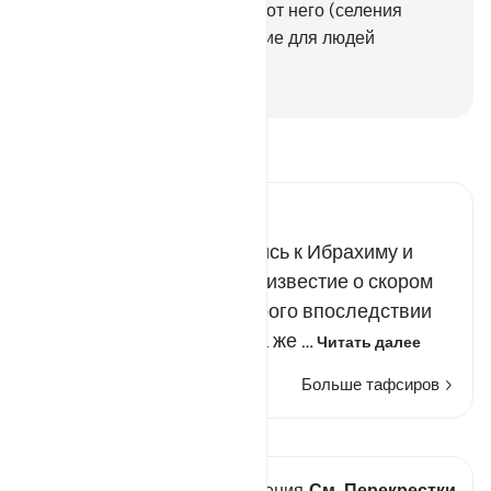
грешили».
35
.
Мы оставили от него (селения
народа Лута) ясное знамение для людей
разумеющих.
-
Russian Translation ( Elmir Kuliev )
Прочитайте тафсир.
Russian Tafseer Al Saddi
По пути эти ангелы явились к Ибрахиму и
принесли ему радостное известие о скором
рождении Исхака, у которого впоследствии
родится сын Йакуб. Когда же …
Читать далее
Больше тафсиров
Просмотреть кираат
В этом стихе есть 1 Пересечения
См. Перекрестки