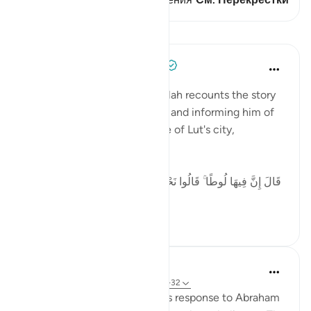
Уроки
Tulayhah Tafsir Translations
5 лет назад
·
Ссылка
айа 29:32
In surah al-'Ankaboot [29], Allah recounts the story
of the angels visiting Ibrahim and informing him of
the destruction of the people of Lut's city,
including:
[ قَالَ إِنَّ فِيهَا لُوطًا ۚ قَالُوا نَحْنُ أَعْلَمُ بِمَن فِيهَا ۖ لَنُنَجِّيَنَّهُ وَأَهْلَهُ
إ...
Узнать больше
5
0
In the Shade of the Quran
31 неделю назад
·
Ссылка
айа 29:31-32
The scene here depicts God's response to Abraham