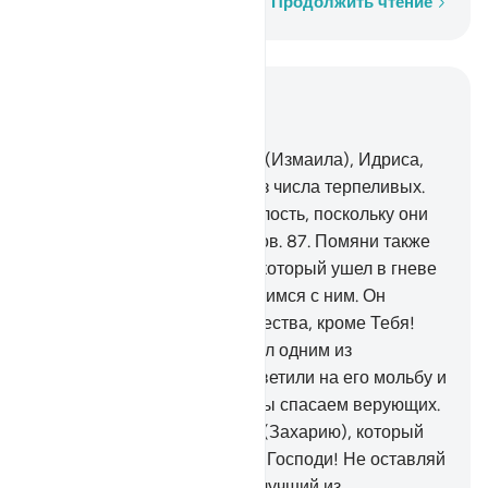
Слово за словом
Продолжить чтение
Читать в контексте
Глава 21, Страница 329, Джуз 17
85
.
Помяни также Исмаила (Измаила), Идриса,
Зулькифла. Все они были из числа терпеливых.
86
.
Мы ввели их в Нашу милость, поскольку они
были одними из праведников.
87
.
Помяни также
человека в рыбе (Иунуса), который ушел в гневе
и подумал, что Мы не справимся с ним. Он
воззвал из мрака: «Нет божества, кроме Тебя!
Пречист Ты! Воистину, я был одним из
беззаконников!».
88
.
Мы ответили на его мольбу и
спасли его от печали. Так Мы спасаем верующих.
89
.
Помяни также Закарию (Захарию), который
воззвал к своему Господу: «Господи! Не оставляй
меня одиноким, и Ты - Наилучший из