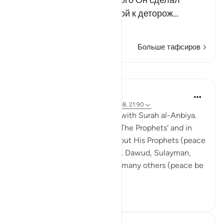
создавал прежде. Для этого Он сделал
супругу Закарии способной к деторож…
Читать далее
Больше тафсиров
Уроки
Abdul Nasir Jangda
4 года назад
·
Ссылка
айа 21:84, 21:88, 21:90
The seventeenth juz’ begins with Surah al-Anbiya.
The word 'al-Anbiya' means 'The Prophets' and in
this chapter, Allah speaks about His Prophets (peace
be upon them): Ibrahim, Nuh, Dawud, Sulayman,
Ayyub, Yunus, Zakariyya and many others (peace be
upon all of ...
Узнать больше
19
1