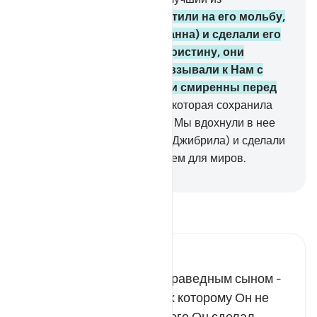
наследников».
90
.
Мы ответили на его мольбу,
даровали ему Йахью (Иоанна) и сделали его
жену способной на это. Воистину, они
спешили творить добро, взывали к Нам с
чаянием и страхом и были смиренны перед
Нами.
91
.
Помяни также ту, которая сохранила
свое целомудрие (Марьям). Мы вдохнули в нее
посредством Нашего духа (Джибрила) и сделали
ее и ее сына (Ису) знамением для миров.
-
Russian Translation ( Elmir Kuliev )
Прочитайте тафсир.
Russian Tafseer Al Saddi
Аллах одарил Закарию праведным сыном -
пророком Йахьей, равных которому Он не