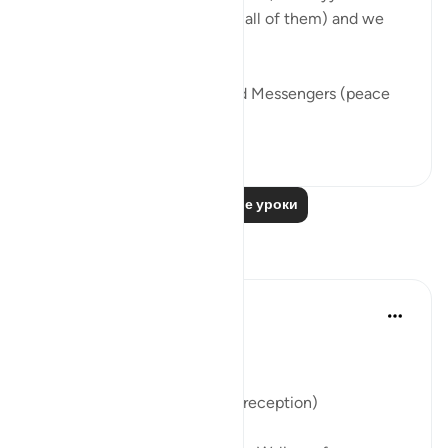
many others (peace be upon all of them) and we
find a recurring theme.
We see that the Prophets and Messengers (peace
be upo...
Узнать больше
46
5
Читать другие уроки
Размышления
Parveen Ahmed
2 года назад
·
Ссылка
айа 21:90
Bismillah
Nasiha on Bunnay’s Walima ( reception)