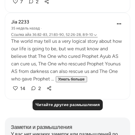
7
2
Jia 2233
35 недель назад
·
Ссылка
айа 36:82-83, 21:83-90, 52:26-28, 8:9-10
The world may tell us a very logical story about how
our life is going to be, but we must know and
believe that The One who cured Prophet Ayub AS
can cure us, The One who rescued Prophet Younus
AS from darkness can also rescue us and The One
who gave Prophet ...
Узнать больше
14
2
Читайте другие размышления
Заметки и размышления
У вас нет никаких заметок или размышлений по