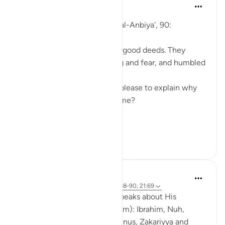
Abu Eesa
5 лет назад
·
Ссылка
айа 21:90
So, Allah jalla wa 'ala says in al-Anbiya', 90:
'They were always fervent in good deeds. They
called upon Us out of longing and fear, and humbled
themselves before Us.'
Can you give me a moment please to explain why
the Prophets were so awesome?
This ayah fo...
Узнать больше
7
0
Abdul Nasir Jangda
3 года назад
·
Ссылка
айа 21:84, 21:88-90, 21:69
In Surah al-Anbiya, Allahﷻ speaks about His
Prophets (peace be upon them): Ibrahim, Nuh,
Dawud, Sulayman, Ayyub, Yunus, Zakariyya and