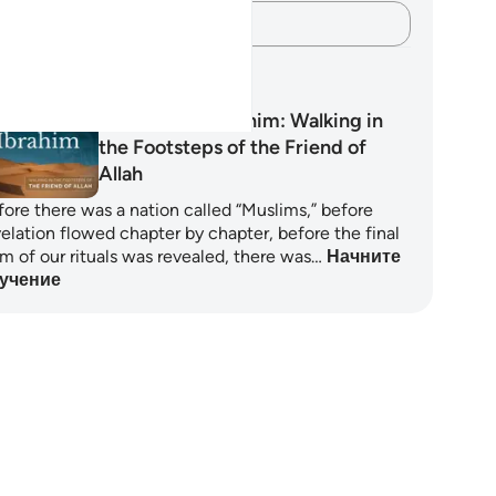
Зафиксируйте свои мысли…
аны обучения
The Islam of Ibrahim: Walking in
the Footsteps of the Friend of
Allah
fore there was a nation called “Muslims,” before
velation flowed chapter by chapter, before the final
rm of our rituals was revealed, there was…
Начните
учение