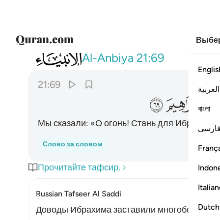
Выбер
021
قلنا يا نار كوني بردا وسلاما على ابراهيم ٦٩
Al-Anbiya
21:69
Englis
21:69
العربية
ﲫ
ﲬ
ﲭ
বাংলা
Мы сказали: «О огонь! Стань для Ибрахима 
ارسی
Слово за словом
França
Прочитайте тафсир.
Indon
Italia
Russian Tafseer Al Saddi
Dutch
Доводы Ибрахима заставили многобожников з