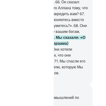
и не способны разговаривать».
66
.
Он сказал:
еужели вы поклоняетесь вместо Аллаха тому, что
чем не способно помочь или навредить вам?
67
.
фу на вас и на то, чему вы поклоняетесь вместо
лаха! Неужели же вы не образумитесь?».
68
.
Они
азали: «Сожгите его и помогите вашим богам,
ли вы будете действовать!».
69
.
Мы сказали: «О
онь! Стань для Ибрахима (Авраама)
охладой и спасением!».
70
.
Они хотели
вредить ему, но Мы сделали так, что они
азались в наибольшем убытке.
71
.
Мы спасли его
Лута (Лота) и привели их на землю, которую Мы
елали благословенной для миров.
ssian Translation ( Elmir Kuliev )
метки и размышления
вас нет никаких заметок или размышлений по
ому стиху.