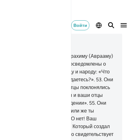
Войти
тать в контексте
ва 21, Страница 327, Джуз 17
.
Еще раньше Мы даровали Ибрахиму (Аврааму)
рное руководство, и Мы были осведомлены о
м.
52
.
Вот он сказал своему отцу и народу: «Что
о за изваяния, которым вы предаетесь?».
53
.
Они
азали: «Мы видели, что наши отцы поклонялись
».
54
.
Он сказал: «Воистину, вы и ваши отцы
ебываете в очевидном заблуждении».
55
.
Они
азали: «Ты принес нам истину, или же ты
бавляешься?».
56
.
Он сказал: «О нет! Ваш
сподь - Господь небес и земли, Который создал
. Я же являюсь одним из тех, кто свидетельствует