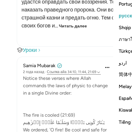
удастся оправдать свои воззрения. Тогда он
Portu
наказать праведного пророка. Они вознамер
русс
страшной казни и предать огню. Тем самым 
своих богов и…
Читать далее
Shqip
ภาษา
Уроки
Türkç
اردو
Samia Mubarak
2 года назад
·
Ссылка
айа 34:10, 11:44, 21:69
简体
Notice these verses where Allah
commands the laws of physic to change
Melay
in a single Divine order:
Españ
Kiswah
The fire is cooled (21:69)
Tiếng 
یَـٰنَارُ كُونِی بَرۡدࣰا وَسَلَـٰمًا عَلَىٰۤ إِبۡرَ ٰ⁠هِیم
We ordered, 'O fire! Be cool and safe for