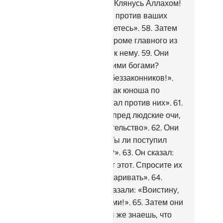
 этом».
57
.
Ибрахим подумал: «Клянусь Аллахом!
непременно замыслю хитрость против ваших
олов, когда вы уйдете и отвернетесь».
58
.
Затем
 разнес на куски всех идолов, кроме главного из
х, чтобы они могли обратиться к нему.
59
.
Они
азали: «Кто поступил так с нашими богами?
истину, он является одним из беззаконников!».
.
Они сказали: «Мы слышали, как юноша по
ени Ибрахим (Авраам) выступал против них».
61
.
и сказали: «Приведите же его пред людские очи,
обы они могли принести свидетельство».
62
.
Они
азали: «О Ибрахим (Авраам)! Ты ли поступил
ким образом с нашими богами?».
63
.
Он сказал:
ет! Это содеял их старший, вот этот. Спросите их
мих, если они способны разговаривать».
64
.
ратившись друг к другу, они сказали: «Воистину,
 сами являетесь беззаконниками!».
65
.
Затем они
инялись за свое и сказали: «Ты же знаешь, что