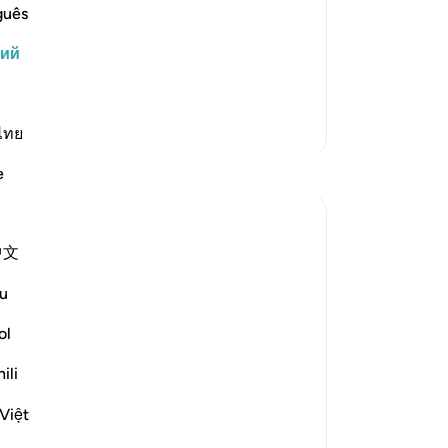
и решили использовать силу и
об
guês
ились подвергнуть его самой
Я 
кий
ид
они надеялись отомстить ему за
он
ни
Больше тафсиров
ск
ไทย
Во
Размышления
e
60
им
Safia Khan
Он
32 недели назад
·
Ссылка
айа 21:69
中文
чт
Have you ever felt hesitant to share what
ск
is bothering you?
u
та
That quiet fear that if you speak, you
«Н
ol
might be humiliated?
са
ili
Об
We all experience this, don’t we?
вы
Việt
Sharing our vulnerable side often feels
пр
like a threat. Why? Because we fear it may