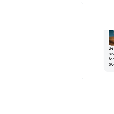
Iraj Marjan
Пл
в прошлом году
·
Ссылка
айа 21:69, 36:26
Divine assistance 'nasr' does not always
arrive in the explicit, dramatic forms we
might expect.
When Prophet Ibrahim (AS) was thrown
into the fire, the flames remained as they
Be
were—scorching, fierce, and unrelenting.
re
No army descended to overthrow the
fo
oppres...
об
Узнать больше
27
6
Читайте другие размышления