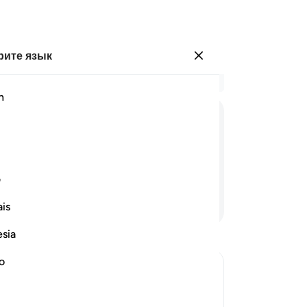
ите язык
Войти
Чи
h
Гла
51
ﲦ
ﲧ
ﲨ
ﲩ
ﲪ
ве
не
(Авраама) прохладой и спасением!».
эт
ف
ск
Продолжить чтение
is
им
пр
esia
ск
за
no
Го
амолчать, и они поняли, что им не
их