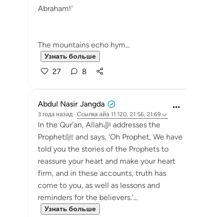
Abraham!'
The mountains echo hym...
Узнать больше
27
8
Abdul Nasir Jangda
3 года назад
·
Ссылка
айа 11:120, 21:56, 21:69
In the Qur’an, Allahﷻ addresses the
Prophetﷺ and says, 'Oh Prophet, We have
told you the stories of the Prophets to
reassure your heart and make your heart
firm, and in these accounts, truth has
come to you, as well as lessons and
reminders for the believers.'...
Узнать больше