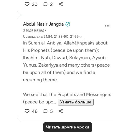
20
2
Abdul Nasir Jangda
3 года назад
·
Ссылка
айа 21:84, 21:88-90, 21:69
In Surah al-Anbiya, Allahﷻ speaks about
His Prophets (peace be upon them):
Ibrahim, Nuh, Dawud, Sulayman, Ayyub,
Yunus, Zakariyya and many others (peace
be upon all of them) and we find a
recurring theme.
We see that the Prophets and Messengers
(peace be upo...
Узнать больше
46
5
Читать другие уроки