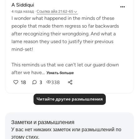
A Siddiqui
4 года назад
·
Ссылка
айа 21:62-65
I wonder what happened in the minds of these
people that made them regress so far backwards
after recognizing their wrongdoing. And what a
lame reason they used to justify their previous
mind-set!
This reminds us that we can't let our guard down
after we have...
Узнать больше
18
3
338
Читайте другие размышления
Заметки и размышления
У вас нет никаких заметок или размышлений по
этому стиху.