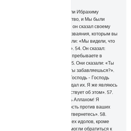
Глава 21, Страница 327, Джуз 17
51
.
Еще раньше Мы даровали Ибрахиму
(Аврааму) верное руководство, и Мы были
осведомлены о нем.
52
.
Вот он сказал своему
отцу и народу: «Что это за изваяния, которым вы
предаетесь?».
53
.
Они сказали: «Мы видели, что
наши отцы поклонялись им».
54
.
Он сказал:
«Воистину, вы и ваши отцы пребываете в
очевидном заблуждении».
55
.
Они сказали: «Ты
принес нам истину, или же ты забавляешься?».
56
.
Он сказал: «О нет! Ваш Господь - Господь
небес и земли, Который создал их. Я же являюсь
одним из тех, кто свидетельствует об этом».
57
.
Ибрахим подумал: «Клянусь Аллахом! Я
непременно замыслю хитрость против ваших
идолов, когда вы уйдете и отвернетесь».
58
.
Затем он разнес на куски всех идолов, кроме
главного из них, чтобы они могли обратиться к