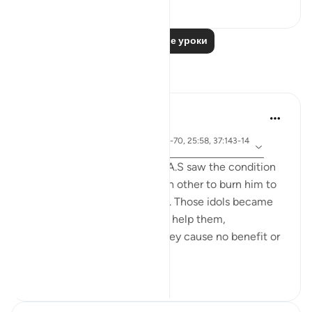
23
2
1 114
Читать другие уроки
Размышления
Jia 2233
25 недель назад
·
айа 3:173-175, 65:3, 1:5, 21:62-70, 25:58, 37:143-14
Ссылка
4, 73:9
When the people of Ibrahim A.S saw the condition
of their idols, they asked each other to burn him to
avenge for and help the idols. Those idols became
their liability that they had to help them,
underscoring the fact that they cause no benefit or
harm on the...
Узнать больше
5
0
336