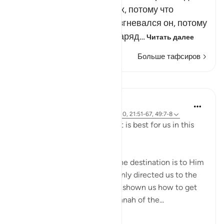
разрушил всех остальных, потому что
разгневался на них. А разгневался он, потому
что вы поклонялись им наряд…
Читать далее
Больше тафсиров
Уроки
J Yousef
4 года назад
·
Ссылка
айа 2:258, 18:10, 21:51-67, 49:7-8
Allah (swt) directs us to what is best for us in this
religion
Allah (swt) has told us that the destination is to Him
and to Paradise. He has not only directed us to the
ultimate destination but also shown us how to get
there. The Qur’an and the sunnah of the...
Узнать больше