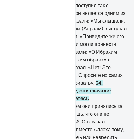
нему.
59
.
Они сказали: «Кто поступил так с
нашими богами? Воистину, он является одним из
беззаконников!».
60
.
Они сказали: «Мы слышали,
как юноша по имени Ибрахим (Авраам) выступал
против них».
61
.
Они сказали: «Приведите же его
пред людские очи, чтобы они могли принести
свидетельство».
62
.
Они сказали: «О Ибрахим
(Авраам)! Ты ли поступил таким образом с
нашими богами?».
63
.
Он сказал: «Нет! Это
содеял их старший, вот этот. Спросите их самих,
если они способны разговаривать».
64
.
Обратившись друг к другу, они сказали:
«Воистину, вы сами являетесь
беззаконниками!».
65
.
Затем они принялись за
свое и сказали: «Ты же знаешь, что они не
способны разговаривать».
66
.
Он сказал:
«Неужели вы поклоняетесь вместо Аллаха тому,
что ничем не способно помочь или навредить