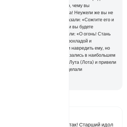
вам?
67
.
Тьфу на вас и на то, чему вы
поклоняетесь вместо Аллаха! Неужели же вы не
образумитесь?».
68
.
Они сказали: «Сожгите его и
помогите вашим богам, если вы будете
действовать!».
69
.
Мы сказали: «О огонь! Стань
для Ибрахима (Авраама) прохладой и
спасением!».
70
.
Они хотели навредить ему, но
Мы сделали так, что они оказались в наибольшем
убытке.
71
.
Мы спасли его и Лута (Лота) и привели
их на землю, которую Мы сделали
благословенной для миров.
-
Russian Translation ( Elmir Kuliev )
Прочитайте тафсир.
Russian Tafseer Al Saddi
Ибрахим сказал: «Все не так! Старший идол