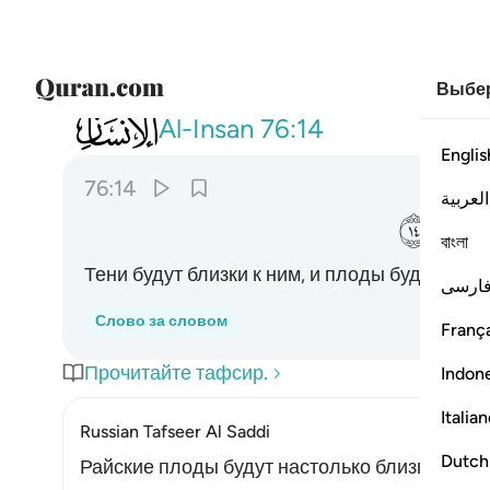
Выбер
076
ودانية عليهم ظلالها وذللت قطوفها تذل
Al-Insan
76:14
Englis
76:14
العربية
ﲍ
বাংলা
Тени будут близки к ним, и плоды будут под
ارسی
Слово за словом
França
Прочитайте тафсир.
Indon
Italia
Russian Tafseer Al Saddi
Dutch
Райские плоды будут настолько близки к тем,