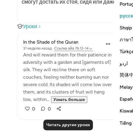
смогут достать их стоя, сидя или даже лежа.
Portu
русс
Уроки
Shqip
ภาษา
In the Shade of the Quran
31 неделю назад
·
Ссылка
айа 76:12-14
Türkç
And will reward them for their patience in
adversity with a garden and [garments of]
اردو
silk. They will recline there on soft
简体
couches, feeling neither burning sun nor
severe cold. Its shades will come low over
Melay
them, and its clusters of fruit will hang
Españ
low, within...
Узнать больше
0
0
Kiswah
Tiếng 
Читать другие уроки