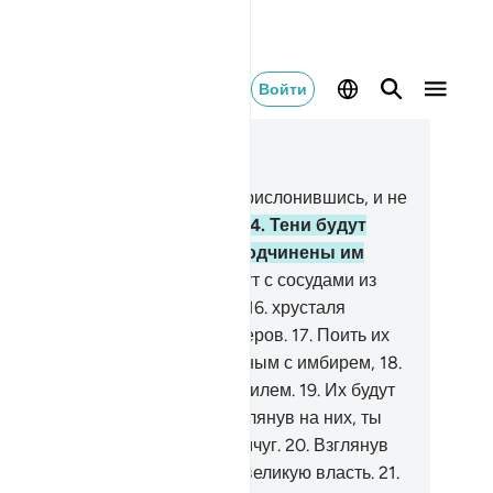
Войти
тать в контексте
ва 76, Страница 579, Джуз 29
.
Они будут лежать на ложах, прислонившись, и не
идят там ни солнца, ни стужи.
14
.
Тени будут
изки к ним, и плоды будут подчинены им
лностью.
15
.
Обходить их будут с сосудами из
ребра и кубками из хрусталя -
16
.
хрусталя
ребряного, соразмерных размеров.
17
.
Поить их
м будут из чаш вином, смешанным с имбирем,
18
.
 источника, названного Салсабилем.
19
.
Их будут
ходить вечно юные отроки. Взглянув на них, ты
имешь их за рассыпанный жемчуг.
20
.
Взглянув
, ты увидишь там благодать и великую власть.
21
.