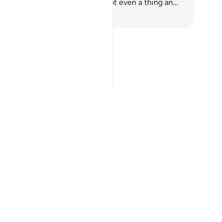
ere was a time when we were not even a thing an…
чните обучение