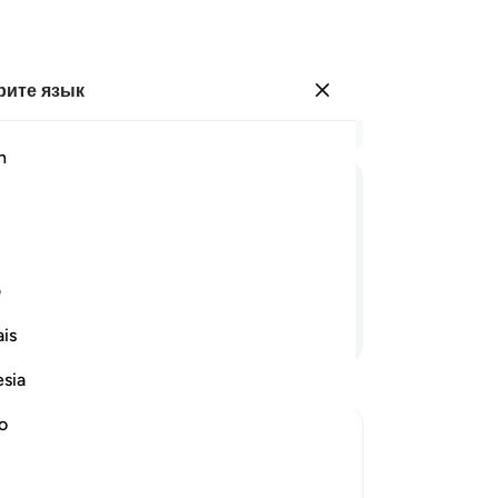
ите язык
Войти
Чи
h
Гла
13
ﲇ
ﲈ
ﲉ
ﲊ
ﲋ
ﲌ
ув
бл
чинены им полностью.
по
ف
се
Продолжить чтение
is
се
та
esia
из
об
no
пр
 кто пожелает отведать их, что они
же