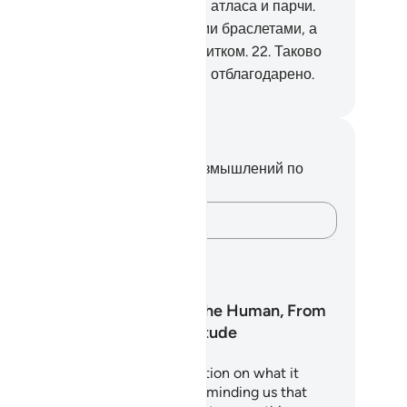
 них будут зеленые одеяния из атласа и парчи.
и будут украшены серебряными браслетами, а
сподь их напоит их чистым напитком.
22
.
Таково
ше воздаяние, и ваше усердие отблагодарено.
ssian Translation ( Elmir Kuliev )
метки и размышления
вас нет никаких заметок или размышлений по
ому стиху.
Зафиксируйте свои мысли…
аны обучения
Surah Al-Insan: The Human, From
Nothing to Gratitude
ah Al-Insan is a profound reflection on what it
ans to be human. It begins by reminding us that