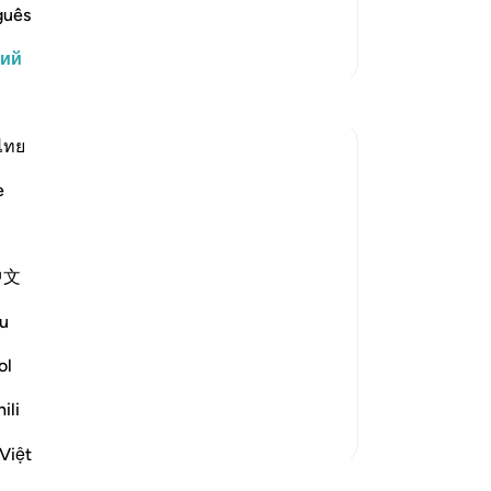
На
guês
Он
Больше тафсиров
кий
Го
ва
Размышления
-
Ru
ไทย
Ilham Amin
За
19 недель назад
·
e
У 
Ссылка
айа 90:4, 69:22-23, 76:12-14
One of my avocado trees has fruited quite
эт
fruitfully (pun intended). Alhamdulillah.
中文
And if you know me, you know I love my
Пл
avocados, so I am already salivating. But as
u
I stood there admiring this tree, naturally, I
started thinking about harvesting it. I
ol
start...
Узнать больше
ili
23
3
Sur
Việt
me
Читайте другие размышления