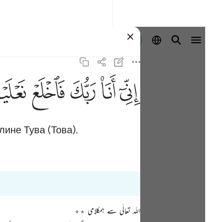
Войти
ﲺ
ﲻ
ﲼ
ﲽ
ﲾ
лине Тува (Това).
اللہ تعالٰی سے ہمکلامی ٭٭