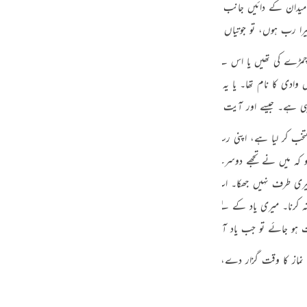
ک میدان کے دائیں جانب کے درختوں کی طرف سے آواز آئی کہ
«فَلَمَّا أَتَاهَا نُودِيَ مِن شَاطِئِ ا
guês
یرا رب ہوں، تو جوتیاں اتار دے۔ “
кий
ڑے کی تھیں یا اس لیے کہ تعظیم کرانی مقصود تھی۔ جیسا کہ کعبہ جانے کے وقت لوگ ج
ادی کا نام تھا۔ یا یہ مطلب کہ اپنے قدم اس زمین سے ملا دو۔ یا یہ مطلب کہ یہ زمین
ไทย
 قول ہی ہے۔ جیسے اور آیت میں ہے
«اِذْ نَادٰىهُ رَبُّهٗ بالْوَادِ الْمُقَدَّسِ طُوًى»
‏
[79-النازعات:16]
e
ے منتخب کر لیا ہے، اپنی رسالت اور اپنے کلام سے تجھے ممتاز فرما رہا ہوں، اس وقت کے
ی ہو کہ میں نے تجھے دوسرے تمام لوگوں میں سے مختار اور پسندیدہ کر کے شرف ہم کلا
中文
ی میری طرف نہیں جھکا۔ اب تو میری وحی کو کان لگا کر دھیان دے کر سن۔ میں ہی معبو
u
کرنا۔ میری یاد کے لیے نمازیں قائم کرنا، میری یاد کا یہ بہترین اور افضل ترین طری
ت ہو جائے تو جب یاد آ جائے نماز پڑھ لے کیونکہ فرمان الٰہی ہے میری یاد کے وقت نم
ol
ili
نماز کا وقت گزار دے، اس کا کفارہ یہی ہے کہ یاد آتے ہی نماز پڑھ لے، اس کے سوا
Việt