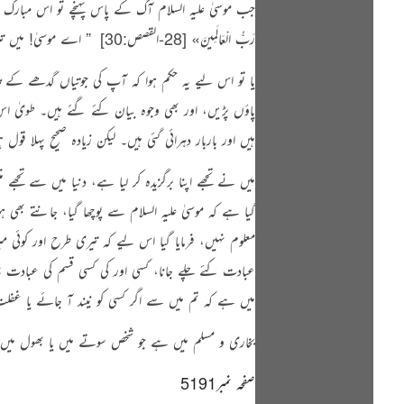
جب موسیٰ علیہ السلام آگ کے پاس پہنچے تو اس مبار
رَبُّ الْعَالَمِينَ»
[28-القصص:30]
‏
” اے موسیٰ! میں ت
یا تو اس لیے یہ حکم ہوا کہ آپ کی جوتیاں گدھے کے چم
پاؤں پڑیں، اور بھی وجوہ بیان کئے گئے ہیں۔ طویٰ اس و
ہیں اور باربار دہرائی گئی ہیں۔ لیکن زیادہ صحیح پہلا
میں نے تجھے اپنا برگزیدہ کر لیا ہے، دنیا میں سے تجھ
گیا ہے کہ موسیٰ علیہ السلام سے پوچھا گیا، جانتے بھ
معلوم نہیں، فرمایا گیا اس لیے کہ تیری طرح اور کوئ
عبادت کئے چلے جانا، کسی اور کی کسی قسم کی عبادت نہ 
میں ہے کہ
تم میں سے اگر کسی کو نیند آ جائے یا غفل
بخاری و مسلم میں ہے
جو شخص سوتے میں یا بھول میں 
صفحہ نمبر5191