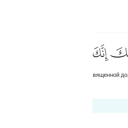
ите язык
Войти
h
ﲿ
ﳀ
ﳁ
ﳂ
ﳃ
ان
إِنِّىٓ أَنَا۠ رَب
и же свою обувь. Ты находишься в священной до
ف
Кираат
is
Bayan Ul Quran
Tazkir Ul Quran
esia
 20:14
no