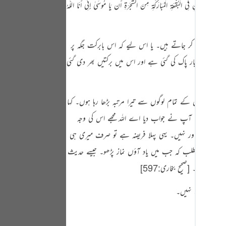
لْوَادِ الْأَيْمَنِ فِي الْبُقْعَةِ الْمُبَارَكَةِ مِنَ الشَّجَرَةِ أَن يَا مُوسَىٰ إِنِّي أَنَا اللَّـهُ
Portu
русс
وتیاں اتار کر جاتے ہیں۔ یا اس لیے کہ اس بابرکت جگہ پر
Shqip
 کئی کئی بار پاک کی گئی ہے اور اس میں برکتیں بھر دی گئی
ภาษา
‏
Türkç
 روئے زمین کے تمام لوگوں سے تیرا مرتبہ بڑھا رہا ہوں۔ کہا
اردو
می کیوں بخشا؟ آپ نے جواب دیا اے اللہ مجھے اس کی وجہ
简体
د ہوں کوئی اور نہیں۔ یہی پہلا فریضہ ہے تو صرف میری ہی
Melay
قہ ہے یا یہ مطلب کہ جب میں یاد آؤں نماز پڑھو۔ جیسے حدیث
از قائم کرو۔
[صحیح بخاری:597]
‏
Españ
Kiswah
 اور کفارہ نہیں۔
Tiếng 