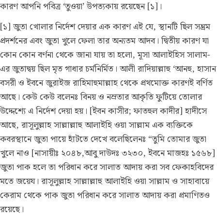
কারণ আপনি পবিত্র ‘তুওয়া’ উপত্যকায় রয়েছেন [১]।
[১] জুতা খোলার নির্দেশ দেয়ার এক কারণ এই যে, স্থানটি ছিল সম্ভ্রম
প্রদর্শনের এবং জুতা খুলে ফেলা তার অন্যতম আদব। দ্বিতীয় কারণ যা
কোন কোন বর্ণনা থেকে জানা যায় তা হলো, মূসা আলাইহিস সালাম-
এর জুতাদ্বয় ছিল মৃত গাধার চর্মনির্মিত। আলী রাদিয়াল্লাহু ‘আনহু, হাসান
বসরী ও ইবনে জুরাইজ রাহিমাহুমাল্লাহ থেকে প্রথমোক্ত কারণই বর্ণিত
আছে। কেউ কেউ বলেনঃ বিনয় ও নম্রতার আকৃতি ফুটিয়ে তোলার
উদ্দেশ্যে এ নির্দেশ দেয়া হয়। [ইবন কাসীর; ফাতহুল কাদীর] হাদীসে
আছে, রাসূলুল্লাহ সাল্লাল্লাহু আলাইহি ওয়া সাল্লাম এক ব্যক্তিকে
কবরস্থানে জুতা পায়ে হাঁটতে দেখে বলেছিলেনঃ “তুমি তোমার জুতা
খুলে নাও [নাসায়ীঃ ২০৪৮,আবু দাউদঃ ৩২৩০, ইবনে মাজহঃ ১৫৬৮]
জুতা পাক হলে তা পরিধান করে সালাত আদায় করা সব ফেকাহবিদের
মতে জয়েয। রাসূলুল্লাহ সাল্লাল্লাহু আলাইহি ওয়া সাল্লাম ও সাহাবায়ে
কেরাম থেকে পাক জুতা পরিধান করে সালাত আদায় করা প্রমাণিতও
রয়েছে।