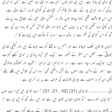
کچھ وحی کیا جاتا ہے۔ میں ہی اللہ ہوں ‘ میرے سوا کوئی خدا نہیں ہے ‘ پس تو میری
بندگی کر اور میری یاد کے لئے نماز قائم کر۔ قیامت کی گھڑی ضرور آنے والی ہے۔
میں اس کا وقت مخفی رکھنا چاہتا ہوں تاکہ ہر متنفس اپنی سعی کے مطابق بدلہ پائے۔
پس کوئی ایسا شخص جو اس پر ایمان نہیں لاتا اور اپنی خواہش نفس کا بندہ بن گیا ہے
تجھ کو اس گھڑی کی فکر سے نہ روک دے ‘ ورنہ تو ہلاکت میں پڑجائے گا “۔
انسان کا خون خشک ہوجاتا ہے اور جسم پر رونگٹے کھڑے ہوجاتے ہیں اور کپکپی طاری
ہوجاتی ہے۔ محض اس منظر کے تصور سے ‘ ایک غیر آباد پہاڑی پر موسیٰ اکیلے کھڑے
ہیں۔ تاریک اور سیاہ رات ہے۔ ہر سو اندھیرا ہی اندھیرا ‘ عجیب اور خوفناک خاموشی
ہے ‘ طور کے دامن سے انہوں نے آگ دیکھی تھی ‘ وہ اس کی تلاش میں نکلے تھے ‘
لیکن ان کو ہر طرف سے پوری کائنات کی طرف سے یہ ندا آرہی ہے :
انی۔۔۔۔۔۔۔۔۔۔ لما یوحی (31) (02 : 21۔ 31) ” اے موسیٰ میں تیرا رب ہوں
‘ جو تیاں اتار دے ‘ تو وادی مقدس طوی میں ہے اور میں نے تجھ کو چن لیا ہے “۔
یہ چھوٹا سا ذرہ ناچیز ‘ یہ محدود بشر لامحدود رب ذوالجلال کے سامنے کھڑا ہے ‘ جسے