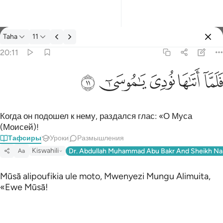
Тафсир: Taha 20:11
Taha
11
Войти
20:11
فلما اتاها نودي يا موسى ١١
ﲵ
ﲶ
ﲷ
ﲸ
ﲹ
فَلَمَّآ أَتَىٰهَا نُودِىَ يَـٰمُوسَىٰٓ ١١
Когда он подошел к нему, раздался глас: «О Муса
(Моисей)!
Тафсиры
Уроки
Размышления
Kiswahili
Dr. Abdullah Muhammad Abu Bakr And Sheikh Na
Aa
Mūsā alipoufikia ule moto, Mwenyezi Mungu Alimuita,
«Ewe Mūsā!