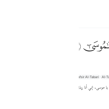
ите язык
Войти
h
ﲹ
 глас: «О Муса (Моисей)!
ف
is
yn
Arabic Tanweer Tafseer
Tafseer Al-Baghawi
Tafsir Al-Tabari
Al-T
esia
ا موسى، إني أنا ربك فاخلع نعليك، إنك الآن بوادي
«طوى»
الذي باركته، و.
no