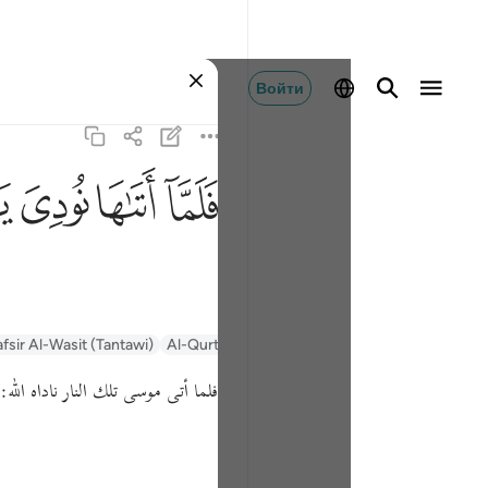
Войти
ﲵ
ﲶ
ﲷ
ﲸ
afsir Al-Wasit (Tantawi)
Al-Qurtubi
Tafsir Ibn Kathir
السعدي Al-Sa'di
فلما أتى موسى تلك النار ناداه الله:
ي