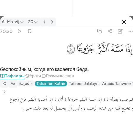
Тафсир: Al-Ma'arij 70:20
Al-Ma'arij
20
Войти
70:20
اذا مسه الشر جزوعا ٢٠
ﱰ
ﱱ
ﱲ
ﱳ
ﱴ
إِذَا مَسَّهُ ٱلشَّرُّ جَزُوعًۭا ٢٠
беспокойным, когда его касается беда,
Тафсиры
Уроки
Размышления
العربية
Tafsir Ibn Kathir
Tafseer Jalalayn
Arabic Tanweer 
Aa
ثم فسره بقوله :
( إذا مسه الشر جزوعا )
أي : إذا أصابه الضر فزع وجزع
وانخلع قلبه من شدة الرعب ، وأيس أن يحصل له بعد ذلك خير .