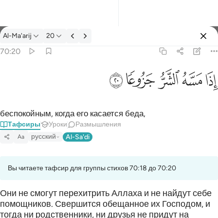
Тафсир: Al-Ma'arij 70:20
Al-Ma'arij
20
Войти
70:20
اذا مسه الشر جزوعا ٢٠
ﱰ
ﱱ
ﱲ
ﱳ
ﱴ
إِذَا مَسَّهُ ٱلشَّرُّ جَزُوعًۭا ٢٠
беспокойным, когда его касается беда,
Тафсиры
Уроки
Размышления
русский
Al-Sa'di
Aa
Вы читаете тафсир для группы стихов 70:18 до 70:20
Они не смогут перехитрить Аллаха и не найдут себе
помощников. Свершится обещанное их Господом, и
тогда ни родственники, ни друзья не придут на