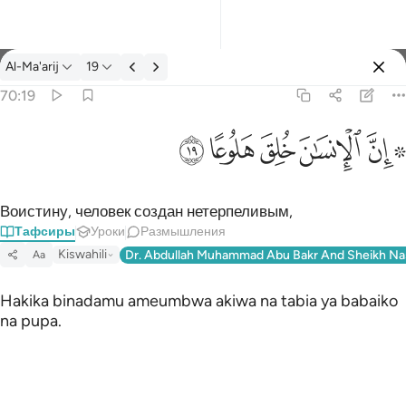
Тафсир: Al-Ma'arij 70:19
Al-Ma'arij
19
Войти
70:19
۞ ان الانسان خلق هلوعا ١٩
ﱪ ﱫ
ﱬ
ﱭ
ﱮ
ﱯ
۞ إِنَّ ٱلْإِنسَـٰنَ خُلِقَ هَلُوعًا ١٩
Воистину, человек создан нетерпеливым,
Тафсиры
Уроки
Размышления
Kiswahili
Dr. Abdullah Muhammad Abu Bakr And Sheikh Na
Aa
Hakika binadamu ameumbwa akiwa na tabia ya babaiko
na pupa.