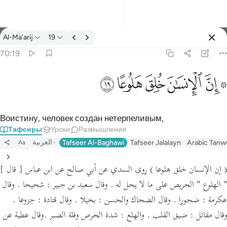
Тафсир: Al-Ma'arij 70:19
Al-Ma'arij
19
Войти
70:19
۞ ان الانسان خلق هلوعا ١٩
ﱪ ﱫ
ﱬ
ﱭ
ﱮ
ﱯ
۞ إِنَّ ٱلْإِنسَـٰنَ خُلِقَ هَلُوعًا ١٩
Воистину, человек создан нетерпеливым,
Тафсиры
Уроки
Размышления
العربية
Tafseer Al-Baghawi
Tafseer Jalalayn
Arabic Tanw
Aa
( إن الإنسان خلق هلوعا )
روى السدي عن أبي صالح عن ابن عباس
[ قال ]
" الهلوع "
الحريص على ما لا يحل له .
وقال سعيد بن جبير :
شحيحا .
وقال
عكرمة :
ضجورا .
وقال الضحاك والحسن :
بخيلا .
وقال قتادة :
جزوعا .
وقال مقاتل :
ضيق القلب .
والهلع :
شدة الحرص وقلة الصبر .
وقال عطية عن