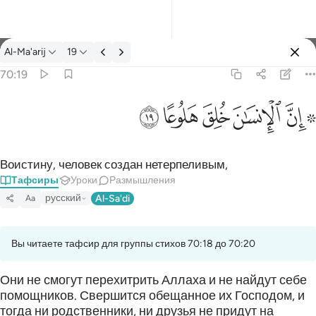
Тафсир: Al-Ma'arij 70:19
Al-Ma'arij
19
Войти
70:19
۞ ان الانسان خلق هلوعا ١٩
ﱪ ﱫ
ﱬ
ﱭ
ﱮ
ﱯ
۞ إِنَّ ٱلْإِنسَـٰنَ خُلِقَ هَلُوعًا ١٩
Воистину, человек создан нетерпеливым,
Тафсиры
Уроки
Размышления
русский
Al-Sa'di
Aa
Вы читаете тафсир для группы стихов 70:18 до 70:20
Они не смогут перехитрить Аллаха и не найдут себе
помощников. Свершится обещанное их Господом, и
тогда ни родственники, ни друзья не придут на