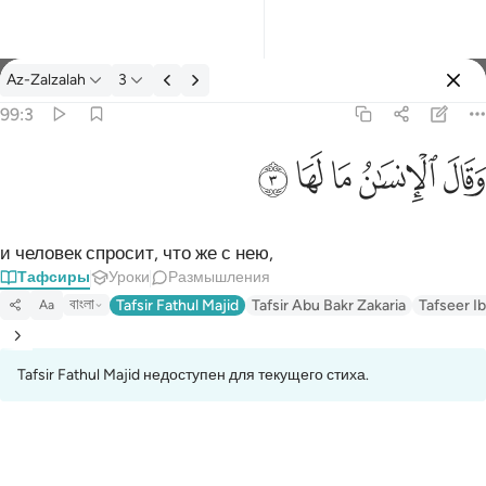
Тафсир: Az-Zalzalah 99:3
Az-Zalzalah
3
Войти
99:3
وقال الانسان ما لها ٣
ﱾ
ﱿ
ﲀ
ﲁ
ﲂ
وَقَالَ ٱلْإِنسَـٰنُ مَا لَهَا ٣
и человек спросит, что же с нею,
Тафсиры
Уроки
Размышления
বাংলা
Tafsir Fathul Majid
Tafsir Abu Bakr Zakaria
Tafseer Ib
Aa
Tafsir Fathul Majid недоступен для текущего стиха.