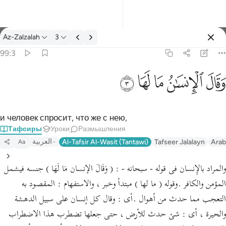
Тафсир: Az-Zalzalah 99:3
Az-Zalzalah
3
Войти
99:3
وقال الانسان ما لها ٣
ﱾ
ﱿ
ﲀ
ﲁ
ﲂ
وَقَالَ ٱلْإِنسَـٰنُ مَا لَهَا ٣
и человек спросит, что же с нею,
Тафсиры
Уроки
Размышления
العربية
Al-Tafsir Al-Wasit (Tantawi)
Tafseer Jalalayn
Arab
Aa
والمراد بالإِنسان فى قوله - سبحانه - : ( وَقَالَ الإنسان مَا لَهَا ) جنسه فيشمل
المؤمن والكافر .وقوله ( ما لها ) مبتدأ وخبر ، والاستفهام : المقصود به
التعجب مما حدث من أهوال .أى : وقال كل إنسان على سبيل الدهشة
والحيرة ، أى : شئ حدث للأرض ، حتى جعلها تضطرب هذا الاضطراب