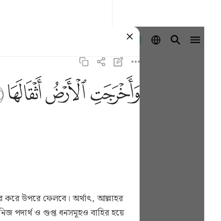
Войти
ﱺ
ﱻ
ﱼ
ﱽ
র করে উপরে ফেলবে। অর্থাৎ, আল্লাহর
জ পদার্থ ও গুপ্ত ধনসমূহও বাহির হয়ে