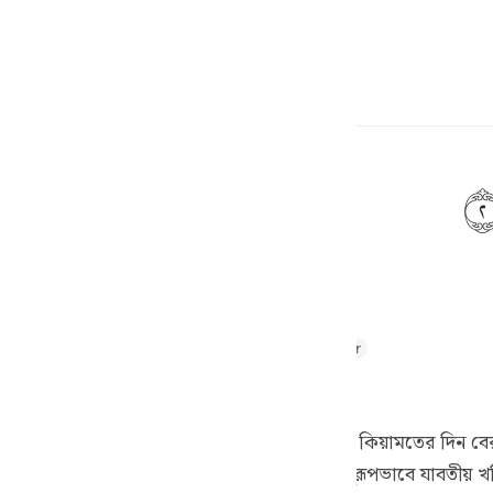
ите язык
Войти
h
ف
is
hul Majid
Tafsir Abu Bakr Zakaria
Tafseer Ibn Kathir
esia
১]
no
পৃথিবীর ভার বা বোঝ বলা হয়েছে। মাটি তাদেরকে কিয়ামতের দিন বে
র এরূপ হবে শিঙ্গায় দ্বিতীয় ফুৎকারের পর। অনুরূপভাবে যাবতীয় খনি