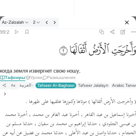
Тафсир: Az-Zalzalah 99:2
Az-Zalzalah
2
Войти
99:2
واخرجت الارض اثقالها ٢
ﱺ
ﱻ
ﱼ
ﱽ
وَأَخْرَجَتِ ٱلْأَرْضُ أَثْقَالَهَا ٢
когда земля извергнет свою ношу,
Тафсиры
Уроки
Размышления
العربية
Tafseer Al-Baghawi
Tafseer Jalalayn
Arabic Tanw
Aa
( وأخرجت الأرض أثقالها )
موتاها وكنوزها فتلقيها على ظهرها .
أخبرنا إسماعيل بن عبد القاهر ، أخبرنا عبد الغافر بن محمد ، أخبرنا محمد
بن عيسى الجلودي ، حدثنا إبراهيم بن محمد بن سفيان ، حدثنا مسلم بن
الحجاج ، حدثنا واصل بن عبد الأعلى ، حدثنا محمد بن فضيل عن أبيه عن