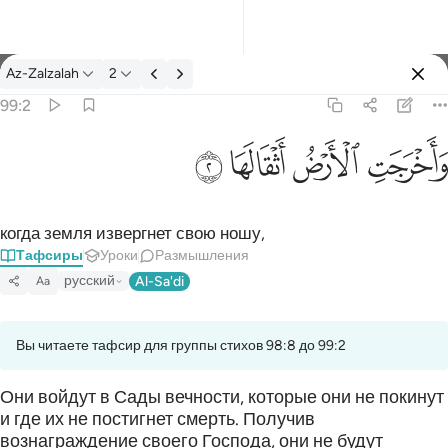
Тафсир: Az-Zalzalah 99:2
Az-Zalzalah
2
Войти
99:2
واخرجت الارض اثقالها ٢
ﱺ
ﱻ
ﱼ
ﱽ
وَأَخْرَجَتِ ٱلْأَرْضُ أَثْقَالَهَا ٢
когда земля извергнет свою ношу,
Тафсиры
Уроки
Размышления
русский
Al-Sa'di
Aa
Вы читаете тафсир для группы стихов 98:8 до 99:2
Они войдут в Сады вечности, которые они не покинут
и где их не постигнет смерть. Получив
вознаграждение своего Господа, они не будут