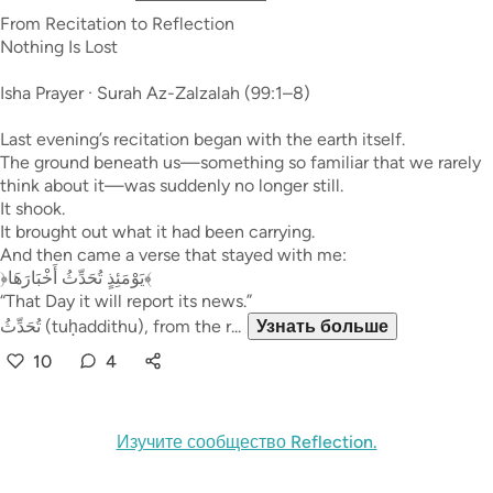
From Recitation to Reflection
Nothing Is Lost
Isha Prayer · Surah Az-Zalzalah (99:1–8)
Last evening’s recitation began with the earth itself.
The ground beneath us—something so familiar that we rarely
think about it—was suddenly no longer still.
It shook.
It brought out what it had been carrying.
And then came a verse that stayed with me:
﴿يَوْمَئِذٍ تُحَدِّثُ أَخْبَارَهَا﴾
“That Day it will report its news.”
تُحَدِّثُ (tuḥaddithu), from the r...
Узнать больше
10
4
Изучите сообщество Reflection.