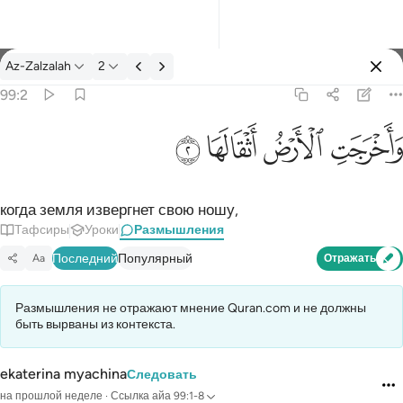
Размышления: Az-Zalzalah 99:2
Az-Zalzalah
2
Войти
99:2
واخرجت الارض اثقالها ٢
ﱺ
ﱻ
ﱼ
ﱽ
وَأَخْرَجَتِ ٱلْأَرْضُ أَثْقَالَهَا ٢
когда земля извергнет свою ношу,
Тафсиры
Уроки
Размышления
Последний
Популярный
Aa
Отражать
Размышления не отражают мнение Quran.com и не должны
быть вырваны из контекста.
ekaterina myachina
Следовать
на прошлой неделе
·
Ссылка
айа 99:1-8