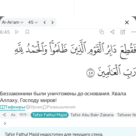
Тафсир: Al-An'am 6:45
Al-An'am
45
Войти
6:45
فقطع دابر القوم الذين ظلموا والحمد لله رب العالمين ٤٥
ﱁ
ﱂ
ﱃ
ﱄ
ﱅﱆ
ﱇ
ﱈ
َابِرُ ٱلْقَوْمِ ٱلَّذِينَ ظَلَمُوا۟ ۚ وَٱلْحَمْدُ لِلَّهِ رَبِّ ٱلْعَـٰلَمِينَ ٤٥
ﱉ
ﱊ
ﱋ
Беззаконники были уничтожены до основания. Хвала
Аллаху, Господу миров!
Тафсиры
Уроки
Размышления
বাংলা
Tafsir Fathul Majid
Tafsir Abu Bakr Zakaria
Tafseer Ib
Aa
Tafsir Fathul Majid недоступен для текущего стиха.