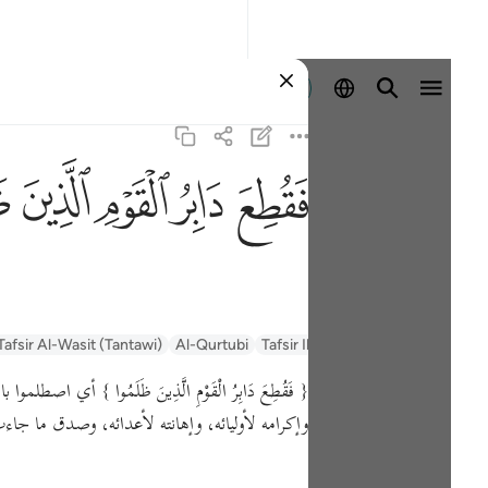
Войти
ﱁ
ﱂ
ﱃ
ﱄ
ﱅ
Tafsir Al-Wasit (Tantawi)
Al-Qurtubi
Tafsir Ibn Kathir
Tafsir Muyassar
{ فَقُطِعَ دَابِرُ الْقَوْمِ الَّذِينَ ظَلَمُوا }
أي اصطلموا ب.
وإكرامه لأوليائه، وإهانته لأعدائه، وصدق ما جا.