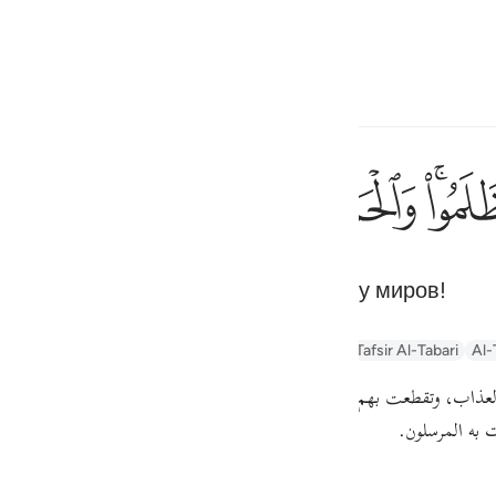
ите язык
Войти
h
ﱆ
ﱇ
ﱈ
ﱉ
ﱊ
ﱋ
فقطع دا
فَقُطِعَ دَابِرُ ٱلْقَوْمِ ٱلَّذِين
 основания. Хвала Аллаху, Господу миров!
ف
is
ayn
Arabic Tanweer Tafseer
Tafseer Al-Baghawi
Tafsir Al-Tabari
Al-
esia
العذاب، وتقطعت بهم الأسباب
{ وَالْحَمْدُ لِلَّهِ رَبِّ الْعَالَمِينَ }
على ما قضاه وق،
no
ءت به المرسلون